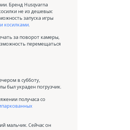
ии. Бренд Husqvarna
косилки не из дешевых:
можность запуска игры
и косилками
.
ечать за поворот камеры,
возможность перемещаться
ечером в субботу,
лы был украден погрузчик.
яжении получаса со
рипаркованных
ний мальчик. Сейчас он