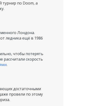
 турнир по Doom, а
ку.
еменного Лондона.
 от ледника ещё в 1986
 сильно, чтобы потерять
е рассчитали скорость
иями
.
адающих достаточными
даже провели по этому
риза.