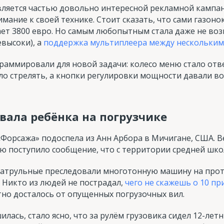
является частью довольно интересной рекламной кампан
мание к своей технике. Стоит сказать, что сами газоно
ет 3800 евро. Но самым любопытным стала даже не воз
высоки), а
поддержка мультиплеера между нескольким
аммировали для новой задачи: колесо меню стало отв
яло стрелять, а кнопки регулировки мощности давали 
вала ребёнка на погрузчике
«Форсажа» подоспела из Анн Арбора в Мичигане, США. В
ию поступило сообщение, что с территории средней шко
атрульные преследовали многотонную машину на прот
. Никто из людей не пострадал,
чего не скажешь о 10 п
тно досталось от опущенных погрузочных вил.
илась, стало ясно, что за рулём грузовика сидел 12-лет