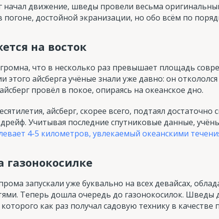
г начал движение, шведы провели весьма оригинальный
 погоне, достойной экранизации, но обо всём по поряд
ется на восток
огромна, что в несколько раз превышает площадь совр
и этого айсберга учёные знали уже давно: он откололся
 айсберг провёл в покое, опираясь на океанское дно.
десятилетия, айсберг, скорее всего, подтаял достаточно
 дрейф. Учитывая последние спутниковые данные, учёны
олевает 4-5 километров, увлекаемый океанскими течен
а газонокосилке
прома запускали уже буквально на всех девайсах, обл
ми. Теперь дошла очередь до газонокосилок. Шведы 
которого как раз получал садовую технику в качестве п