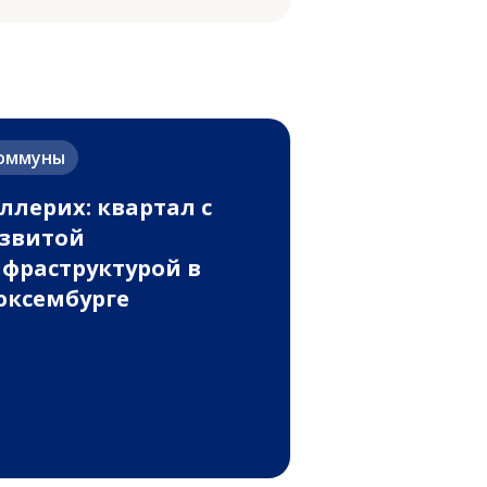
оммуны
ллерих: квартал с
звитой
фраструктурой в
ксембурге