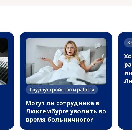
К
Хо
ра
ин
Лю
Трудоустройство и работа
Могут ли сотрудника в
Люксембурге уволить во
время больничного?