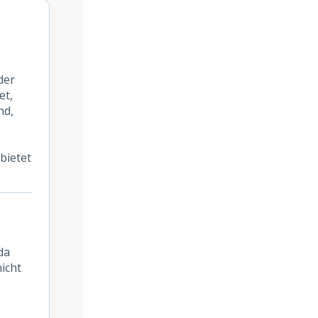
der
et,
nd,
bietet
da
nicht