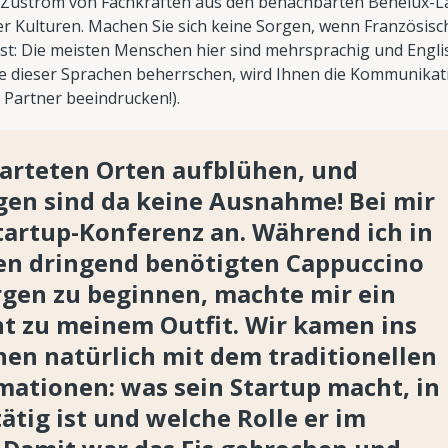
 Zustrom von Fachkräften aus den benachbarten Benelux-
der Kulturen. Machen Sie sich keine Sorgen, wenn Französisc
st: Die meisten Menschen hier sind mehrsprachig und Englis
re dieser Sprachen beherrschen, wird Ihnen die Kommunikat
en Partner beeindrucken!).
arteten Orten aufblühen, und
gen sind da keine Ausnahme! Bei mir
 Startup-Konferenz an. Während ich in
nen dringend benötigten Cappuccino
gen zu beginnen, machte mir ein
 zu meinem Outfit. Wir kamen ins
en natürlich mit dem traditionellen
ationen: was sein Startup macht, in
ätig ist und welche Rolle er im