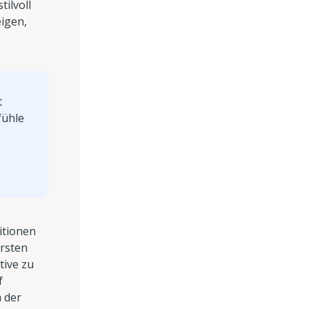
tilvoll
eigen,
t
fühle
itionen
ersten
tive zu
f
 der