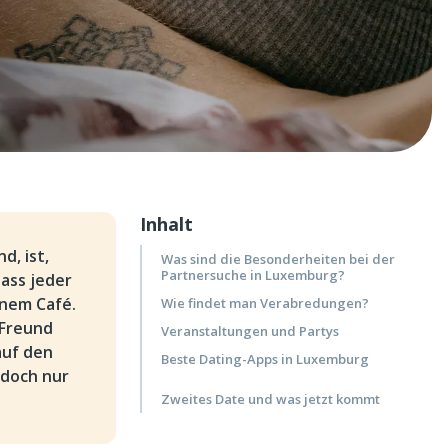
Inhalt
d, ist,
Was sind die Besonderheiten bei der
Partnersuche in Luxemburg?
ass jeder
inem Café.
Wie findet man Verabredungen?
 Freund
Veranstaltungen und Partys
auf den
Beste Dating-Apps in Luxemburg
 doch nur
Zweites Date und was jetzt kommt