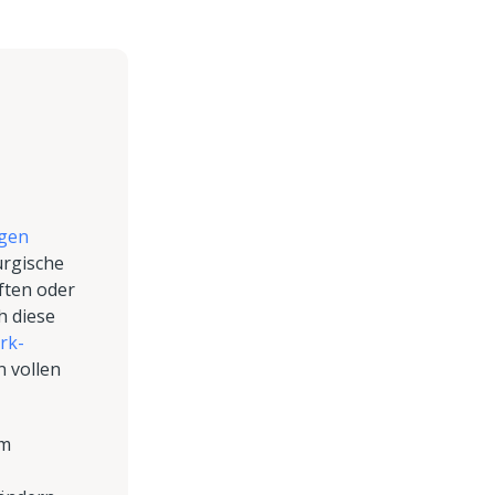
egen
urgische
ften oder
h diese
rk-
n vollen
am