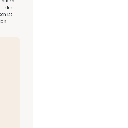
Ländern
h oder
ch ist
ion