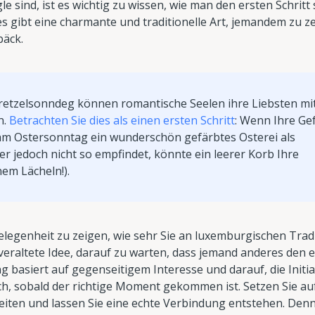
sind, ist es wichtig zu wissen, wie man den ersten Schritt s
es gibt eine charmante und traditionelle Art, jemandem zu z
bäck.
retzelsonndeg können romantische Seelen ihre Liebsten mi
n.
Betrachten Sie dies als einen ersten Schritt
: Wenn Ihre Ge
 am Ostersonntag ein wunderschön gefärbtes Osterei als
r jedoch nicht so empfindet, könnte ein leerer Korb Ihre
nem Lächeln!).
elegenheit zu zeigen, wie sehr Sie an luxemburgischen Trad
 veraltete Idee, darauf zu warten, dass jemand anderes den 
 basiert auf gegenseitigem Interesse und darauf, die Initia
ch, sobald der richtige Moment gekommen ist. Setzen Sie au
eiten und lassen Sie eine echte Verbindung entstehen. Denn