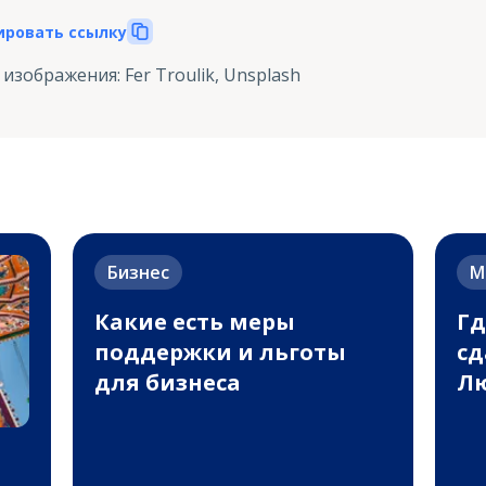
ировать ссылку
 изображения
:
Fer Troulik, Unsplash
Бизнес
М
Какие есть меры
Гд
поддержки и льготы
сд
для бизнеса
Лю