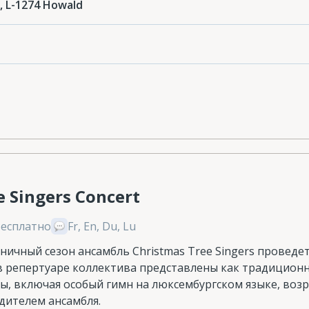
, L-1274 Howald
e Singers Concert
Бесплатно
Fr, En, Du, Lu
ичный сезон ансамбль Christmas Tree Singers проведет 
 в репертуаре коллектива представлены как традиционн
ы, включая особый гимн на люксембургском языке, во
ителем ансамбля.