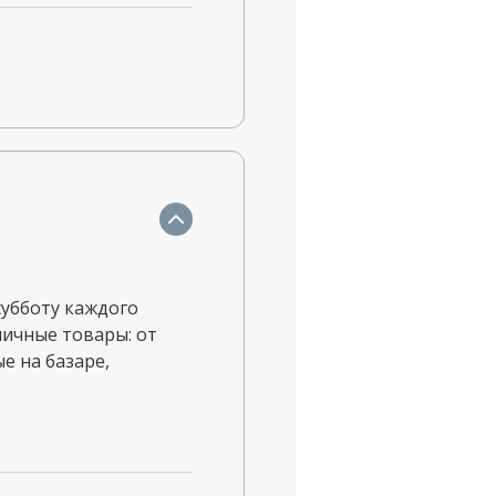
субботу каждого
зличные товары: от
е на базаре,