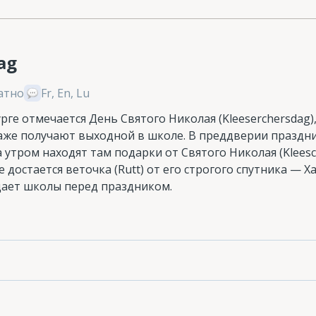
ag
атно
Fr, En, Lu
рге отмечается День Святого Николая (Kleeserchersdag
даже получают выходной в школе. В преддверии праздни
а утром находят там подарки от Святого Николая (Klees
 достается веточка (Rutt) от его строгого спутника — Х
ает школы перед праздником.