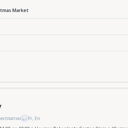
istmas Market
y
Бесплатно
Fr, En