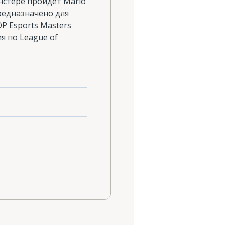
линстере пройдет Mario
редназначено для
P Esports Masters
я по League of