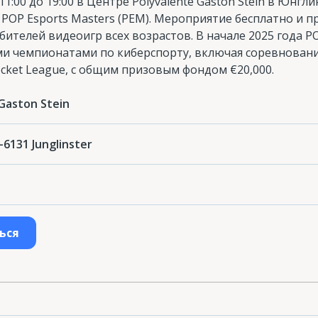
 11:00 до 19:00 в Центре Polyvalente Gaston Stein в Юнг
POP Esports Masters (PEM). Мероприятие бесплатно и п
бителей видеоигр всех возрастов. В начале 2025 года PO
ми чемпионатами по киберспорту, включая соревновани
Rocket League, с общим призовым фондом €20,000.
Gaston Stein
L-6131 Junglinster
ься