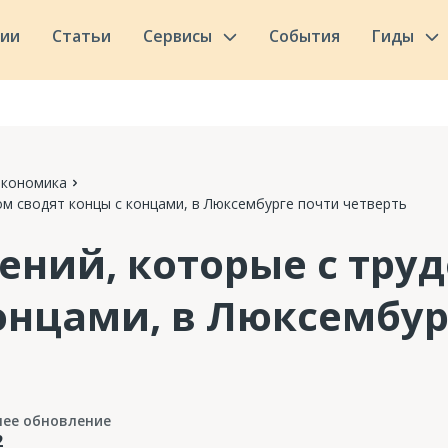
сии
Статьи
Сервисы
События
Гиды
Экономика
м сводят концы с концами, в Люксембурге почти четверть
ний, которые с труд
онцами, в Люксембур
нее обновление
2