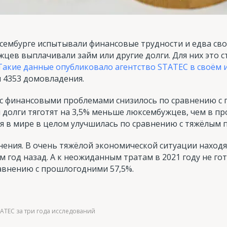
сембурге испытывали финансовые трудности и едва сво
жцев выплачивали займ или другие долги. Для них это 
Такие данные опубликовало агентство STATEC в своём и
и 4353 домовладения.
с финансовыми проблемами снизилось по сравнению с 
и долги тяготят на 3,5% меньше люксембужцев, чем в пр
ия в мире в целом улучшилась по сравнению с тяжёлым
нения. В очень тяжёлой экономической ситуации находя
м год назад. А к неожиданным тратам в 2021 году не го
авнению с прошлогодними 57,5%.
ATEC за три года исследований