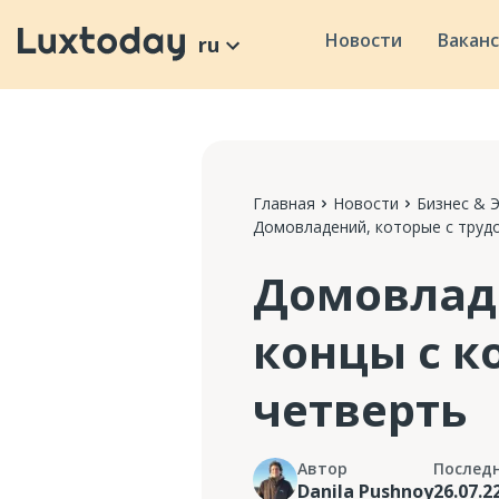
Новости
Вакан
ru
Главная
Новости
Бизнес & 
Домовладений, которые с трудо
Домовладе
концы с к
четверть
Автор
Послед
Danila Pushnoy
26.07.2