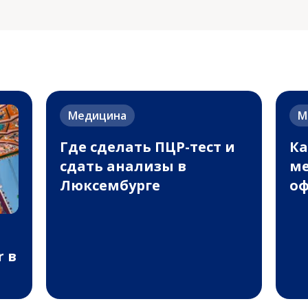
Медицина
М
Где сделать ПЦР-тест и
Ка
сдать анализы в
ме
Люксембурге
оф
r в