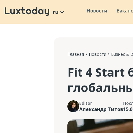
Новости
Вакан
ru
Главная
Новости
Бизнес & 
Fit 4 Star
глобальны
Editor
Пос
Александр Титов
15.0