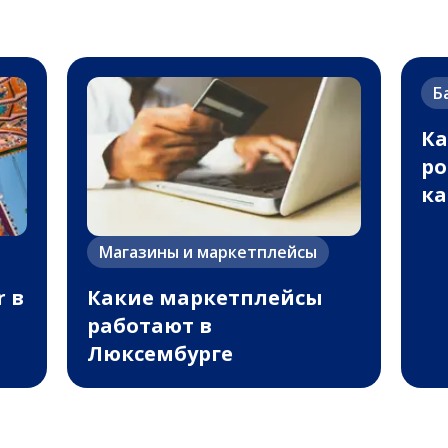
Б
Ка
ро
ка
Магазины и маркетплейсы
r в
Какие маркетплейсы
работают в
Люксембурге