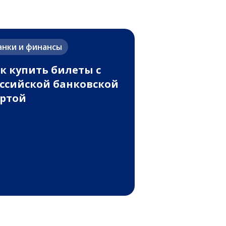
анки и финансы
к купить билеты с
ссийской банковской
ртой