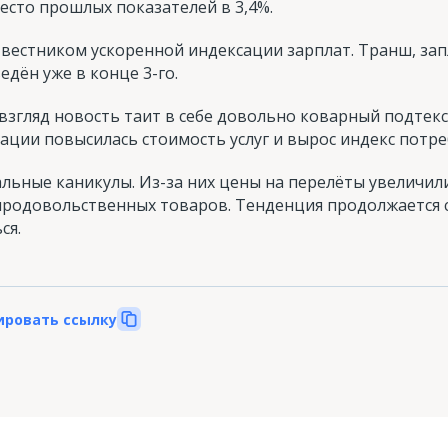
место прошлых показателей в 3,4%.
 вестником ускоренной индексации зарплат. Транш, за
дён уже в конце 3-го.
згляд новость таит в себе довольно коварный подтекс
ации повысилась стоимость услуг и вырос индекс потре
альные каникулы. Из-за них цены на перелёты увеличили
 продовольственных товаров. Тенденция продолжается с
ся.
ировать ссылку