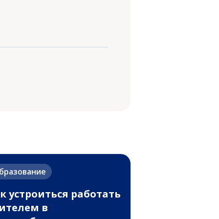
бразование
к устроиться работать
ителем в