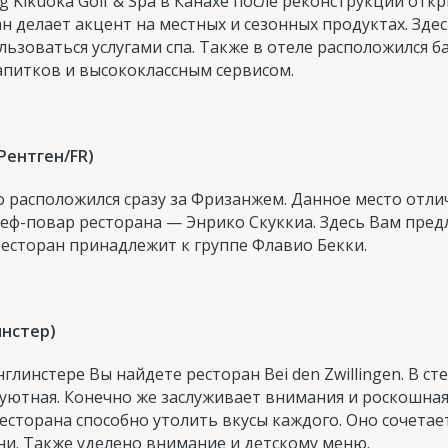
g Kikuoka Golf & Spa в Канахе после реконструкции отк
ан делает акцент на местных и сезонных продуктах. Зд
ьзоваться услугами спа. Также в отеле расположился б
апитков и высококлассным сервисом.
-Рентген/FR)
mio расположился сразу за Фризанжем. Данное место отл
еф-повар ресторана — Энрико Скуккиа. Здесь Вам пред
ресторан принадлежит к группе Флавио Бекки.
инстер)
линстере Вы найдете ресторан Bei den Zwillingen. В ст
уютная. Конечно же заслуживает внимания и роскошная
торана способно утолить вкусы каждого. Оно сочетает 
ни. Также уделено внимание и детскому меню.