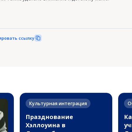
ировать ссылку
Культурная интеграция
О
Празднование
Ка
Хэллоуина в
уч