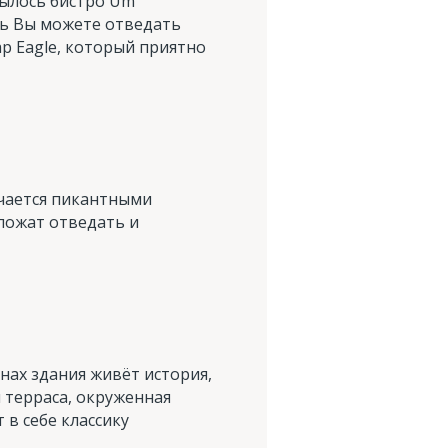
рылось бистро Um
есь Вы можете отведать
ар Eagle, который приятно
ичается пикантными
ложат отведать и
енах здания живёт история,
 терраса, окруженная
в себе классику