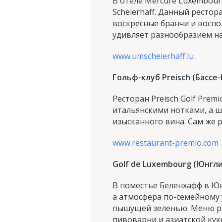
В отеле Mercure Luxembour
Scheierhaff. Данный рестор
воскресные бранчи и воспол
удивляет разнообразием н
www.umscheierhaff.lu
Гольф-клуб Preisch (Бассе
Ресторан Preisch Golf Pre
итальянскими нотками, а ш
изысканного вина. Сам же 
www.restaurant-premio.com
Golf de Luxembourg (Юнгл
В поместье Беленхафф в Юнг
а атмосфера по-семейному 
пышущей зеленью. Меню рес
пивоварни и азиатской кух