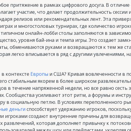
обое притяжение в рамках цифрового досуга. В отличие
олагает участие, что делает продолжительность сессии
ндаря релизов или рекомендательных лент. Эта приве
-играх и многостоловых турнирах, где количество игрок
 типичном онлайн-лобби столы заполняются в зависимос
щество, уровня бай-ина и темпа игры. Это создает замкн
ты, обмениваются руками и возвращаются к тем же ст
орая легко вписывается в ряд с другими увлечениями,
 в контексте
Европы
и США? Кривая вовлеченности в по
т его стабильным якорем в более широком развлекатель
в в течение напряженной недели, но все равно сесть 
ах. Сообщества усиливают этот ритм, а форумы и инст
у в социальную петлю. В условиях переполненного р
ные деньги
способствует удержанию игроков, поскольк
ими игроками создают внутренние причины для возвраще
х развлечений, которая дополняет привычку к потоко
пользователей между шоу или плейлистами, укрепляя 