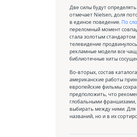
Две силы будут определять
отмечает Nielsen, доля по
в единое поведение.
По сл
переломный момент совпад
стала золотым стандартом 
телевидение продвинулось
рекламные модели все чаще
библиотечные хиты сосуще
Во-вторых, состав каталога
американские работы прихо
европейские фильмы сохра
предположить, что рекоме
глобальными франшизами, 
выбирать между ними. Для
названий, но и в их сортир