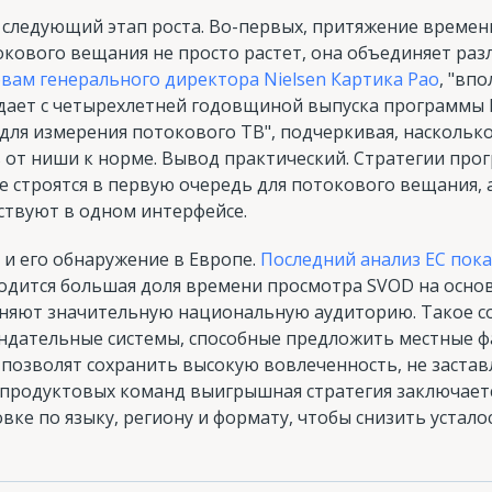
 следующий этап роста. Во-первых, притяжение времен
токового вещания не просто растет, она объединяет р
овам генерального директора Nielsen Картика Рао
, "вп
ает с четырехлетней годовщиной выпуска программы Ni
для измерения потокового ТВ", подчеркивая, наскольк
 от ниши к норме. Вывод практический. Стратегии про
 строятся в первую очередь для потокового вещания, 
ствуют в одном интерфейсе.
 и его обнаружение в Европе.
Последний анализ ЕС пок
дится большая доля времени просмотра SVOD на основ
няют значительную национальную аудиторию. Такое с
ндательные системы, способные предложить местные ф
позволят сохранить высокую вовлеченность, не застав
 продуктовых команд выигрышная стратегия заключаетс
овке по языку, региону и формату, чтобы снизить усталос