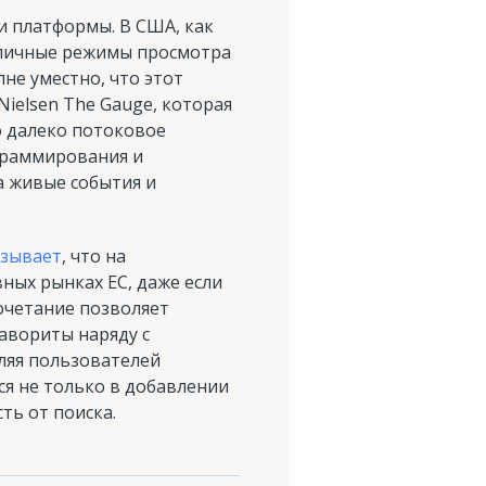
и платформы. В США, как
азличные режимы просмотра
олне уместно, что этот
elsen The Gauge, которая
о далеко потоковое
граммирования и
а живые события и
азывает
, что на
ных рынках ЕС, даже если
очетание позволяет
авориты наряду с
ляя пользователей
я не только в добавлении
ть от поиска.