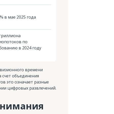
8% в мае 2025 года
 триллиона
иопотоков по
бованию в 2024 году
евизионного времени
а счет объединения
гов это означает разные
нии цифровых развлечений.
внимания