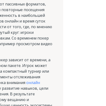
 от пассивных форматов,
 и повторные посещения
рженность в наибольшей
ов онлайн и время суток
ти от того, где, по мнению
утый круг: игроки
авкам. Со временем покер
 например просмотром видео
кер зависит от времени, а
ном пакете. Игрок может
за компактный турнир или
рументы отслеживания
ынка внимания
онлайн
у развитие навыков, цели
ния. В результате
вому вещанию и
общую ценность экосистемы