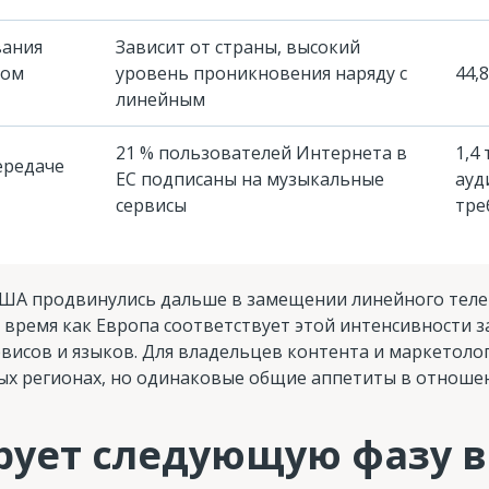
вания
Зависит от страны, высокий
вом
уровень проникновения наряду с
44,
линейным
21 % пользователей Интернета в
1,4
ередаче
ЕС подписаны на музыкальные
ауд
сервисы
тре
США продвинулись дальше в замещении линейного тел
время как Европа соответствует этой интенсивности з
висов и языков. Для владельцев контента и маркетоло
ных регионах, но одинаковые общие аппетиты в отноше
рует следующую фазу 