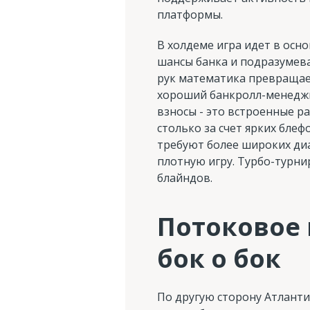
платформы.
В холдеме игра идет в осн
шансы банка и подразумева
рук математика превращае
хороший банкролл-менеджм
взносы - это встроенные р
столько за счет ярких бле
требуют более широких ди
плотную игру. Турбо-турни
блайндов.
Потоковое 
бок о бок
По другую сторону Атлант