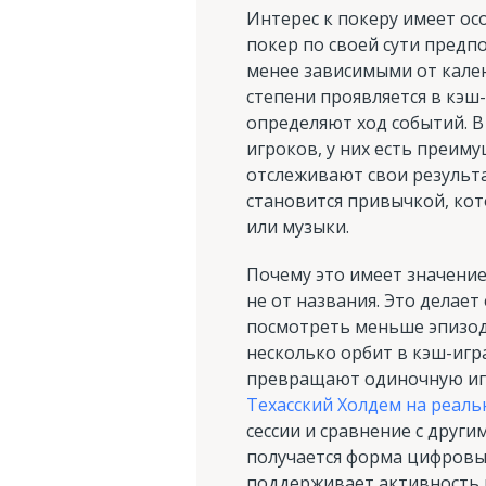
Интерес к покеру имеет ос
покер по своей сути предп
менее зависимыми от кале
степени проявляется в кэш
определяют ход событий. В
игроков, у них есть преиму
отслеживают свои результа
становится привычкой, кот
или музыки.
Почему это имеет значение
не от названия. Это делае
посмотреть меньше эпизодо
несколько орбит в кэш-игр
превращают одиночную игр
Техасский Холдем на реаль
сессии и сравнение с друг
получается форма цифровы
поддерживает активность 