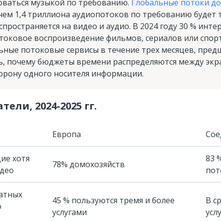
ваться музыкой по требованию.
Глобальные потоки дос
ичем 1,4 триллиона аудиопотоков по требованию будет 
пространяется на видео и аудио. В 2024 году 30 % инт
токовое воспроизведение фильмов, сериалов или спорт
ьные потоковые сервисы в течение трех месяцев, пред
, почему бюджеты времени распределяются между экра
орону одного носителя информации.
ели, 2024-2025 гг.
Европа
Сое
ие хотя
83 
78% домохозяйств
идео
пот
атных
45 % пользуются тремя и более
В с
о
услугами
усл