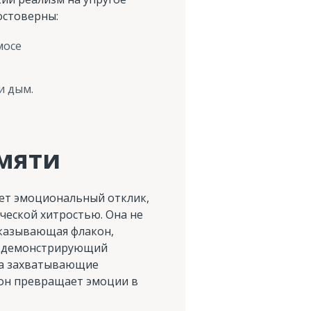
остоверны:
мосе
и дым.
амяти
ает эмоциональный отклик,
ической хитростью. Она не
оказывающая флакон,
и, демонстрирующий
 а захватывающие
 он превращает эмоции в