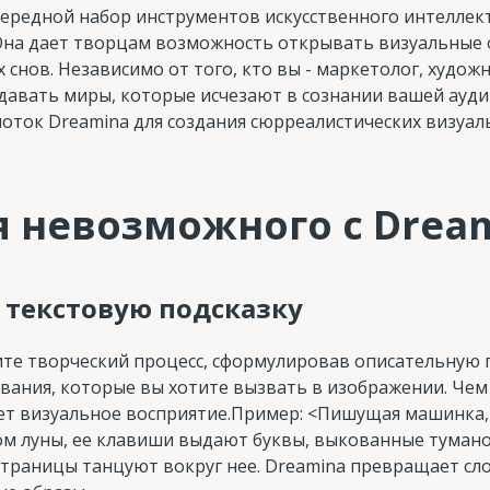
очередной набор инструментов искусственного интеллект
Она дает творцам возможность открывать визуальные о
 снов. Независимо от того, кто вы - маркетолог, худож
давать миры, которые исчезают в сознании вашей ауди
оток Dreamina для создания сюрреалистических визуал
 невозможного с Drea
 текстовую подсказку
ите творческий процесс, сформулировав описательную 
ивания, которые вы хотите вызвать в изображении. Чем
дет визуальное восприятие.Пример: <Пишущая машинка,
ом луны, ее клавиши выдают буквы, выкованные тумано
страницы танцуют вокруг нее. Dreamina превращает сл