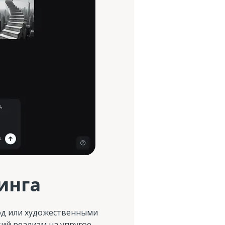
инга
од или художественными
ий реализм на упругое