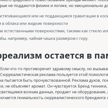
рые не поддаются физике и логике, но эмоционально д
астягивающиеся или не поддающиеся гравитации в кос
 в облака или жидкие поверхности
е естественными поверхностями, такими как стекло ил
ы, например, чайная чашка размером с гору.
реализм остается в п
Если что-то противоречит здравому смыслу, но вызыв
. Сюрреалистическая реклама пользуется этой психолог
на пытается быть прочувствованной. Реклама духов, п
е, не объясняет аромат. Он чувствуется. Бренд техник
 светящимся волнам данных, продает не оборудование,
лючается гениальность сюрреалистического брендинга: