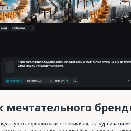
 мечтательного бренд
 культуре сюрреализм не ограничивается журналами м
енного цифрового повествования. Бренды меняют плоск