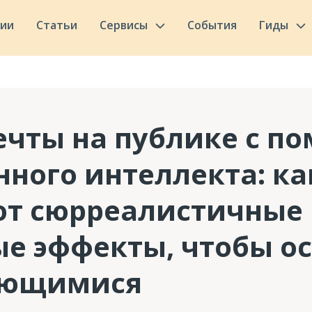
сии
Статьи
Сервисы
События
Гиды
ечты на публике с п
нного интеллекта: к
ют сюрреалистичные
е эффекты, чтобы ос
ающимися