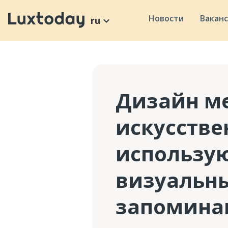
Новости
Вакан
ru
Дизайн м
искусстве
использу
визуальны
запомин