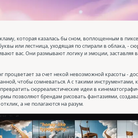
кламу, которая казалась бы сном, воплощенным в пиксе
буквы или лестница, уходящая по спирали в облака, - с
вают вас. Они размывают логику и эмоции, заставляя в
г процветает за счет некой невозможной красоты - до
ранной, чтобы сомневаться. А с такими инструментами,
 превратить сюрреалистические идеи в кинематографич
ормы позволяют брендам рисовать фантазиями, создав
клик, а не полагаются на разум.