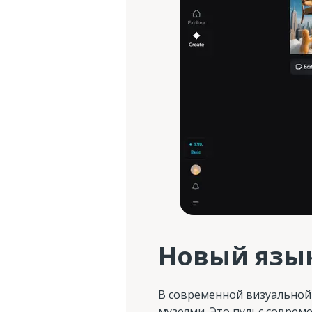
Новый язык
В современной визуальной
музеями. Это пульс соврем