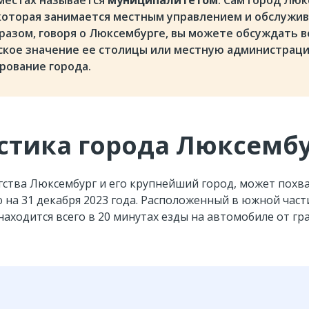
 местах называется
муниципалитетом
. Сам город Лю
 которая занимается местным управлением и обслужи
бразом, говоря о Люксембурге, вы можете обсуждать 
ское значение ее столицы или местную администрац
рование города.
стика города Люксемб
гства Люксембург и его крупнейший город, может похва
ю на 31 декабря 2023 года. Расположенный в южной час
аходится всего в 20 минутах езды на автомобиле от гр