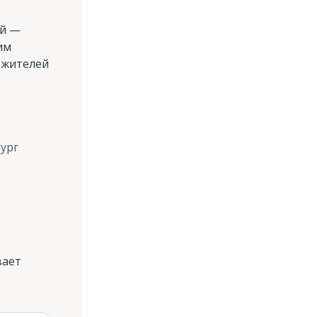
ей —
им
 жителей
ург
вает