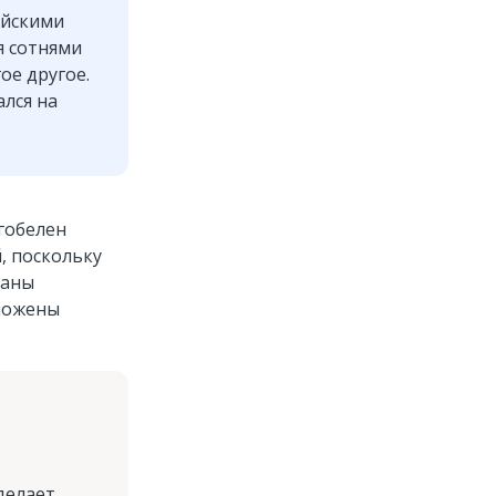
ейскими
я сотнями
ое другое.
ался на
 гобелен
, поскольку
наны
оложены
делает