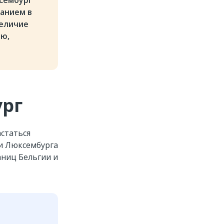
ксембург
ванием в
величие
ию,
ург
статься
ти Люксембурга
аниц Бельгии и