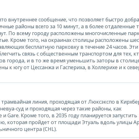
ито внутреннее сообщение, что позволяет быстро добр
ичные районы всего за 10 минут, а в более отдаленные 
нут. По всему городу расположены многочисленные пар
тые. Кроме того, на окраинах столицы расположены ше
авляющих бесплатную парковку в течение 24 часов. Эти
легчить связь с общественным транспортом для тех, к
ов города, и в то же время уменьшить заторы в столице
ы к югу от Цессанжа и Гаспериха, в Холлерихе и к севе
а трамвайная линия, проходящая от Люксэкспо в Кирхбе
невуа-суд и проходящая через такие районы, как
e и Gare. Кроме того, в 2035 году планируется запустить
, которая пройдет от площади Этуаль вдоль улицы А
ьничного центра (CHL).