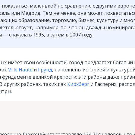
т показаться маленькой по сравнению с другими европ
сель или Мадрид. Тем не менее, она может похвастатьс
ющих образование, торговлю, бизнес, культуру и мног
идетельствует, например, то, что он дважды номиниров
— сначала в 1995, а затем в 2007 году.
рых имеет свои особенности, город предлагает богатый
 как
Ville Haute
и
Грунд
, наполнены историей и культурой
м фундаменте великой крепости; эти районы даже приз
 других районах, таких как
Кирхберг
и Гасперих, расп
нтры.
население Люксембурга составляло 134 714 человек, что 