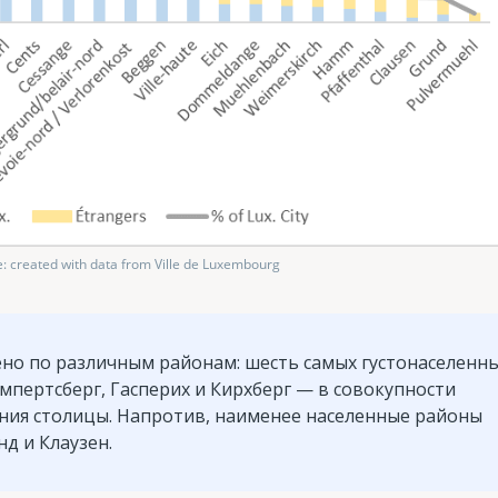
: created with data from Ville de Luxembourg
ено по различным районам: шесть самых густонаселенн
импертсберг, Гасперих и Кирхберг — в совокупности
ения столицы. Напротив, наименее населенные районы
д и Клаузен.