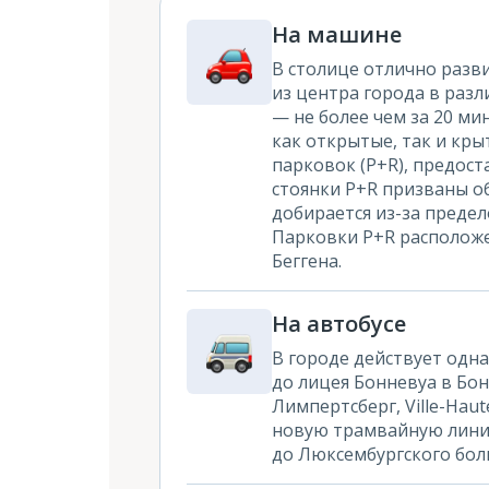
На машине
В столице отлично разв
из центра города в разл
— не более чем за 20 ми
как открытые, так и кры
парковок (P+R), предост
стоянки P+R призваны об
добирается из-за предел
Парковки P+R расположен
Беггена.
На автобусе
В городе действует одн
до лицея Бонневуа в Бон
Лимпертсберг, Ville-Haut
новую трамвайную линию
до Люксембургского бол