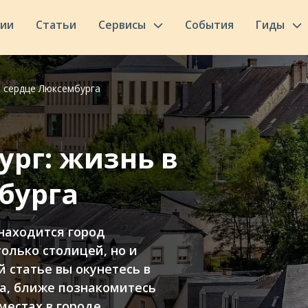
сии
Статьи
Сервисы
События
Гиды
в сердце Люксембурга
рг: жизнь в
бурга
находится город
олько столицей, но и
 статье вы окунетесь в
а, ближе познакомитесь
местах в городе.