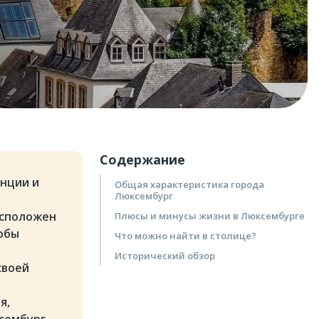
Содержание
анции и
Общая характеристика города
Люксембург
асположен
Плюсы и минусы жизни в Люксембурге
обы
Что можно найти в столице?
Исторический обзор
своей
я,