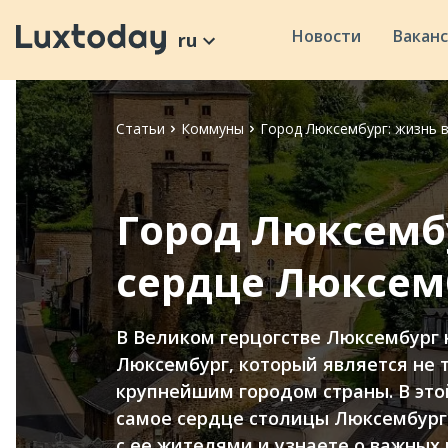
Новости
Вакан
ru
Статьи
Коммуны
Город Люксембург: жизнь 
Город Люксембу
сердце Люксем
В Великом герцогстве Люксембург 
Люксембург, который является не т
крупнейшим городом страны. В этой
самое сердце столицы Люксембург
с ее жителями и узнаете о важных 