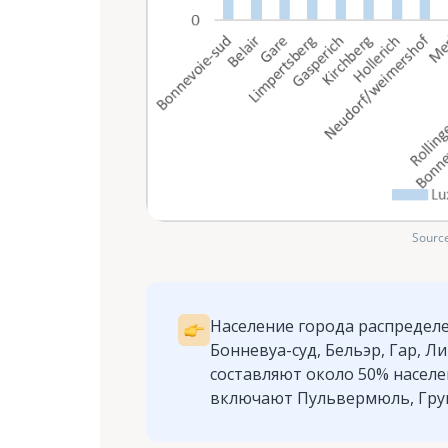
Source
Население города распредел
Бонневуа-суд, Бельэр, Гар, Л
составляют около 50% насел
включают Пульвермюль, Грун