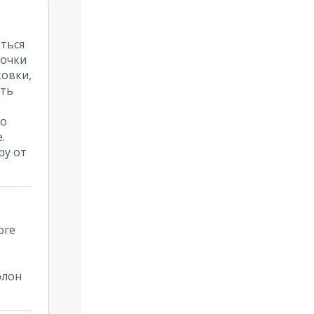
аться
точки
ковки,
сть
то
.
ру от
рге
рлон