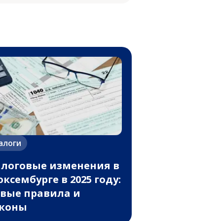
алоги
логовые изменения в
ксембурге в 2025 году:
вые правила и
аконы