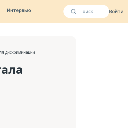
Интервью
Войти
ля дискриминации
тала