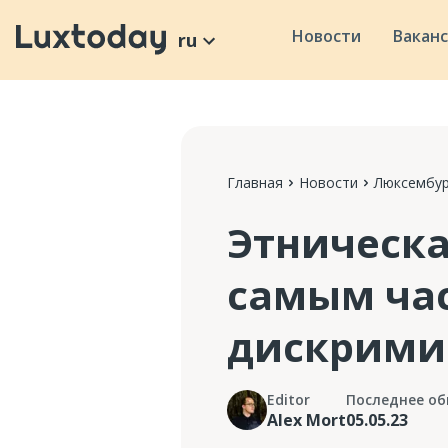
Новости
Вакан
ru
Главная
Новости
Люксембур
Этническа
самым ча
дискрими
Editor
Последнее об
Alex Mort
05.05.23