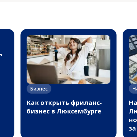
ь
Бизнес
Н
Как открыть фриланс-
На
бизнес в Люксембурге
Лю
но
з