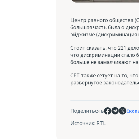
Центр равного общества (C
большая часть была о диск
эйджизме (дискриминация п
Стоит сказать, что 221 дел
что дискриминации стало б
больше не замалчивают нап
CET также сетует на то, чт
развёрнутое законодатель
Поделиться в
Скоп
Источник
:
RTL