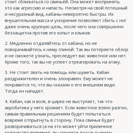
стоит сближаться со свиньёй. Она может воспринять
это как агрессию и напасть. Несмотря на свой потешный
и несуразный вид, кабаны невероятно быстры. Их
внушительная масса и ускорение позволяют сбить с ног
даже очень крупную цель, после чего она совершенно
беззащитна против его копыт и клыков.
Медленно отдаляйтесь от кабана, но не
поворачивайтесь к нему спиной. Так вы потеряете обзор
и не сможете узнать, преследует вас животное или нет.
Кроме того, так вы не успеет отреагировать на атаку.
Не стоит звать на помощь или шуметь. Кабан
раздражителен и очень злонравен. Ему может не
понравится то, что вы сказали о его внешнем виде.
Тогда он нападёт.
Кабан, как и волк, в цирке не выступает, так что
акробатика у него хромает. Если животное взяло разгон,
самым правильным решением будет попытаться
вовремя отпрыгнуть в сторону. Пока свинья будет
разворачиваться (а на это может уйти приличное
количество времени), вы сможете лучше оценить