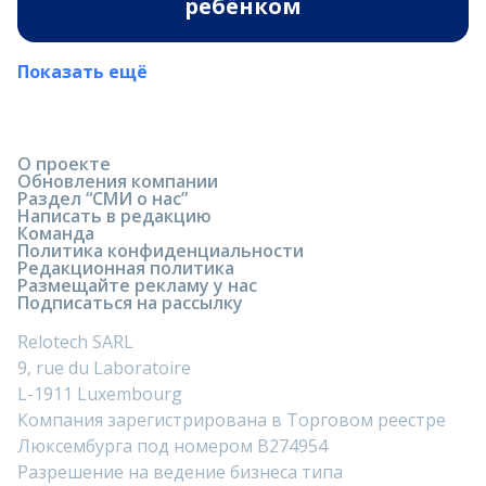
ребёнком
Показать ещё
О проекте
Обновления компании
Раздел “СМИ о нас”
Написать в редакцию
Команда
Политика конфиденциальности
Редакционная политика
Размещайте рекламу у нас
Подписаться на рассылку
Relotech SARL
9, rue du Laboratoire
L-1911 Luxembourg
Компания зарегистрирована в Торговом реестре
Люксембурга под номером B274954
Разрешение на ведение бизнеса типа