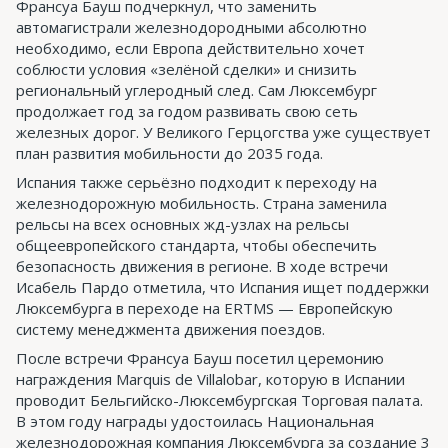
Франсуа Бауш подчеркнул, что заменить
автомагистрали железнодородными абсолютно
необходимо, если Европа действительно хочет
соблюсти условия «зелёной сделки» и снизить
региональный углеродный след. Сам Люксембург
продолжает год за годом развивать свою сеть
железных дорог. У Великого Герцогства уже существует
план развития мобильности до 2035 года.
Испания также серьёзно подходит к переходу на
железнодорожную мобильность. Страна заменила
рельсы на всех основных жд-узлах на рельсы
общеевропейского стандарта, чтобы обеспечить
безопасность движения в регионе. В ходе встречи
Исабель Пардо отметила, что Испания ищет поддержки
Люксембурга в переходе на ERTMS — Европейскую
систему менеджмента движения поездов.
После встречи Франсуа Бауш посетил церемонию
награждения Marquis de Villalobar, которую в Испании
проводит Бельгийско-Люксембургская Торговая палата.
В этом году награды удостоилась Национальная
железнодорожная компания Люксембурга за создание 3