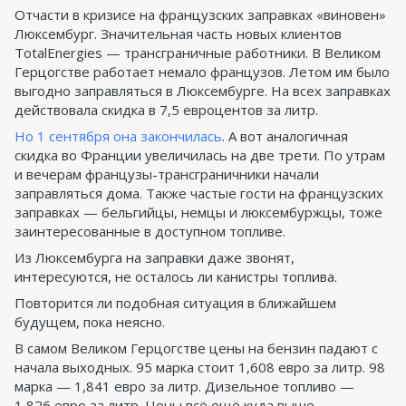
Отчасти в кризисе на французских заправках «виновен»
Люксембург. Значительная часть новых клиентов
TotalEnergies — трансграничные работники. В Великом
Герцогстве работает немало французов. Летом им было
выгодно заправляться в Люксембурге. На всех заправках
действовала скидка в 7,5 евроцентов за литр.
Но 1 сентября она закончилась
. А вот аналогичная
скидка во Франции увеличилась на две трети. По утрам
и вечерам французы-трансграничники начали
заправляться дома. Также частые гости на французских
заправках — бельгийцы, немцы и люксембуржцы, тоже
заинтересованные в доступном топливе.
Из Люксембурга на заправки даже звонят,
интересуются, не осталось ли канистры топлива.
Повторится ли подобная ситуация в ближайшем
будущем, пока неясно.
В самом Великом Герцогстве цены на бензин падают с
начала выходных. 95 марка стоит 1,608 евро за литр. 98
марка — 1,841 евро за литр. Дизельное топливо —
1,826 евро за литр. Цены всё ещё куда выше