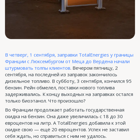
В четверг, 1 сентября, заправки TotalEnergies у границы
Франции с Люксембургом от Меца до Вердена начали
штурмовать толпы клиентов
. Вечером пятницу, 2
сентября, на последней из заправок закончилось
дизельное топливо. В субботу, 3 сентября, кончился 95
бензин. Рейн обмелел, поставки нового топлива
задерживались. К концу выходных на заправках остался
только биоэтанол. Что произошло?
Во Франции продолжает работать государственная
скидка на бензин. Она даже увеличилась с 18 до 30
евроцентов на литр. А TotalEnergies добавила к этой
скидке свою — ещё 20 евроцентов. Успех не заставил
себя ждать, но справиться с ним не удалось.