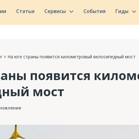
сии
Статьи
Сервисы
События
Гиды
г
На юге страны появится километровый велосипедный мост
раны появится кило
дный мост
новление