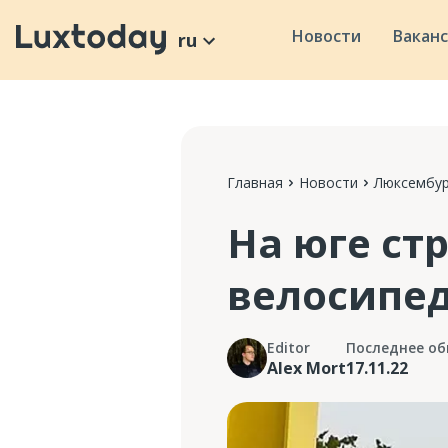
Новости
Вакан
ru
Главная
Новости
Люксембур
На юге ст
велосипе
Editor
Последнее об
Alex Mort
17.11.22