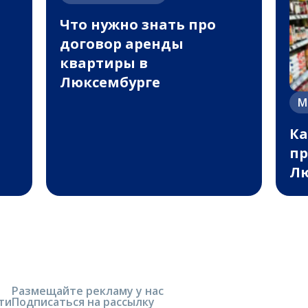
Что нужно знать про
договор аренды
квартиры в
Люксембурге
М
Ка
пр
Лю
Размещайте рекламу у нас
ти
Подписаться на рассылку