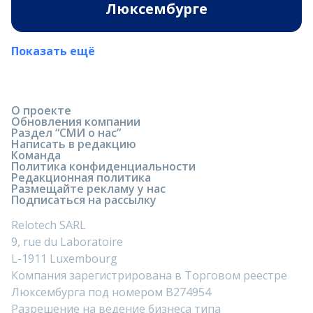
Люксембурге
Показать ещё
О проекте
Обновления компании
Раздел “СМИ о нас”
Написать в редакцию
Команда
Политика конфиденциальности
Редакционная политика
Размещайте рекламу у нас
Подписаться на рассылку
Relotech SARL
9, rue du Laboratoire
L-1911 Luxembourg
Компания зарегистрирована в Торговом реестре
Люксембурга под номером B274954
Разрешение на ведение бизнеса типа