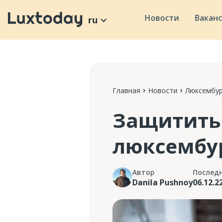
Новости
Вакан
ru
Главная
Новости
Люксембур
Защитить 
люксембу
Автор
Послед
Danila Pushnoy
06.12.2