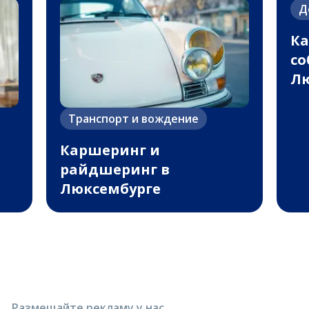
Д
Ка
со
Лю
Транспорт и вождение
Каршеринг и
райдшеринг в
Люксембурге
Размещайте рекламу у нас