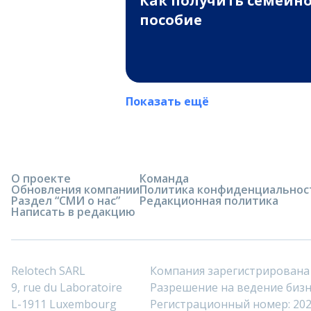
Как получить семейн
пособие
Показать ещё
О проекте
Команда
Обновления компании
Политика конфиденциальнос
Раздел “СМИ о нас”
Редакционная политика
Написать в редакцию
Relotech SARL
Компания зарегистрирована
9, rue du Laboratoire
Разрешение на ведение бизне
L-1911 Luxembourg
Регистрационный номер: 20