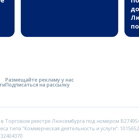
ое
П
до
Лю
по
Размещайте рекламу у нас
ти
Подписаться на рассылку
 в Торговом реестре Люксембурга под номером B27495
са типа "Коммерческая деятельность и услуги": 1015652
232404370