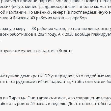
рабочего времени партия LSAP во главе с Полетт Ленер
ских фигур, министр здравоохранения вполне может 
ой кампании. По мнению Ленерт, в постпандемийную э
ие и близких, 40 рабочих часов — перебор.
рожную меру — 38 рабочих часов, то партия левых выст
всех работников в 2024 году. А к 2030 вообще планируе
.
кнули коммунисты и партия «Вольт».
выступили демократы. DP утверждает, что подобные ме
гать сотрудникам гибкие варианты, чтобы они могли б
 и «Пираты». Они также считают, что сокращение недо
работать ровно 40 часов в неделю. Достаточно, чтобы т