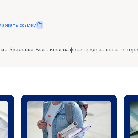
ировать ссылку
 изображения
:
Велосипед на фоне предрассветного город