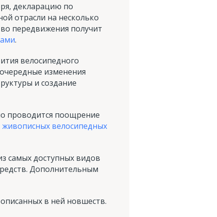
бря, декларацию по
ой отрасли на несколько
ство передвижения получит
вами
.
вития велосипедного
воочередные изменения
руктуры и создание
вно проводится поощрение
 живописных велосипедных
из самых доступных видов
 средств. Дополнительным
 описанных в ней новшеств.