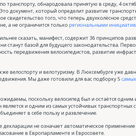
 по транспорту, обнародовала принятую в среду, 4 октя
Это документ, который определит развитие транспортн
ное свидетельство того, что теперь двухколёсное сред
е, а не ограничится только
региональными инициати
ильнее сказать, манифест, содержит 36 принципов раз
они станут базой для будущего законодательства. Пер
ность передвижения велосипедистов, развитие инфраст
кже велоспорту и велотуризму. В Люксембурге уже да
едвижения. Мы даже готовили для вас подборку 5
самых
ожидаемы, поскольку велосипед был и остаётся одним 
он является и одним из самых устойчивых транспортных
объединяет в себе пользу и развлечение.
ие декларации не означает автоматическое применение
ласование в Европарламенте и Евросовете.