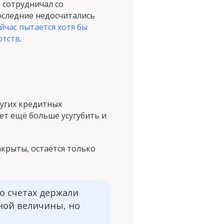
 сотрудничал со
оследние недосчитались
йчас пытается хотя бы
отств
.
ругих кредитных
ет ещё больше усугубить и
крыты, остаётся только
го счетах держали
ной величины, но