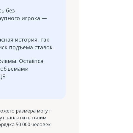
сь без
рупного игрока —
сная история, так
иск подъема ставок.
блемы. Остаётся
и объемами
ЦБ.
хожего размера могут
гут заплатить своим
орядка 50 000 человек.