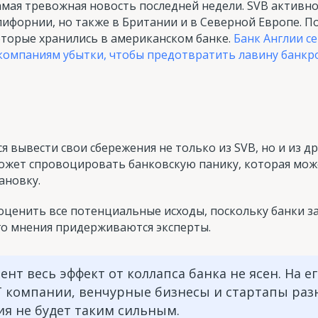
самая тревожная новость последней недели. SVB активно
лифорнии, но также в Британии и в Северной Европе. П
оторые хранились в американском банке.
Банк Англии се
компаниям убытки, чтобы предотвратить лавину банкр
 вывести свои сбережения не только из SVB, но и из д
ожет спровоцировать банковскую панику, которая мож
ановку.
ценить все потенциальные исходы, поскольку банки за
го мнения придерживаются эксперты.
нт весь эффект от коллапса банка не ясен. На е
T компании, венчурные бизнесы и стартапы раз
ия не будет таким сильным.