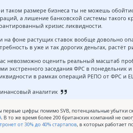
ри таком размере бизнеса ты не можешь обойти
раций, а лишение банковской системы такого к
арантированный кризис ликвидности.
и на фоне растущих ставок вообще довольно опа
требность в уже и так дорогих деньгах, растёт р
йчас невозможно оценить реальный масштаб про
ами экстренного заседания ФРС в понедельник 
иквидности в рамках операций РЕПО от ФРС и Е
 финансовый аналитик
ы первые цифры: помимо SVB, потенциальные убытки с
А
. В то же время более 200 британских компаний не смо
атронет от 30% до 40% стартапов
, в которых работает п