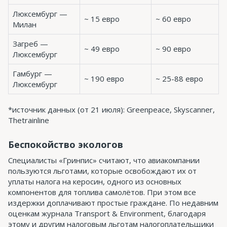
Люксембург —
~ 15 евро
~ 60 евро
Милан
Загреб —
~ 49 евро
~ 90 евро
Люксембург
Гамбург —
~ 190 евро
~ 25-88 евро
Люксембург
*источник данных (от 21 июля): Greenpeace, Skyscanner,
Thetrainline
Беспокойство экологов
Специалисты «Гринпис» считают, что авиакомпании
пользуются льготами, которые освобождают их от
уплаты налога на керосин, одного из основных
компонентов для топлива самолётов. При этом все
издержки доплачивают простые граждане. По недавним
оценкам журнала Transport & Environment, благодаря
этому и другим налоговым льготам налогоплательщики