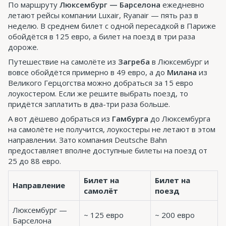
По маршруту
Люксембург — Барселона
ежедневно
летают рейсы компании Luxair, Ryanair — пять раз в
неделю. В среднем билет с одной пересадкой в Париже
обойдётся в 125 евро, а билет на поезд в три раза
дороже.
Путешествие на самолёте из
Загреба
в Люксембург и
вовсе обойдётся примерно в 49 евро, а до
Милана
из
Великого Герцогства можно добраться за 15 евро
лоукостером. Если же решите выбрать поезд, то
придётся заплатить в два-три раза больше.
А вот дёшево добраться из
Гамбурга
до Люксембурга
на самолёте не получится, лоукостеры не летают в этом
направлении. Зато компания Deutsche Bahn
предоставляет вполне доступные билеты на поезд от
25 до 88 евро.
Билет на
Билет на
Направление
самолёт
поезд
Люксембург —
~ 125 евро
~ 200 евро
Барселона