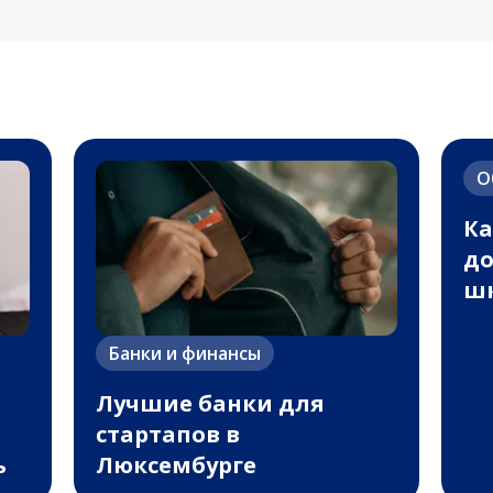
О
Ка
до
шк
Банки и финансы
Лучшие банки для
стартапов в
ь
Люксембурге