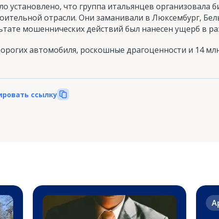
ло установлено, что группа итальянцев организовала б
роительной отрасли. Они заманивали в Люксембург, Бе
ьтате мошеннических действий был нанесен ущерб в ра
дорогих автомобиля, роскошные драгоценности и 14 млн
ировать ссылку
А