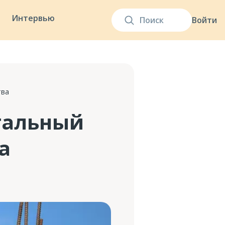
Интервью
Войти
тва
гальный
а