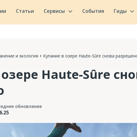
сии
Статьи
Сервисы
События
Гиды
анение и экология
Купание в озере Haute-Sûre снова разрешен
 озере Haute-Sûre сн
о
леднее обновление
6.25