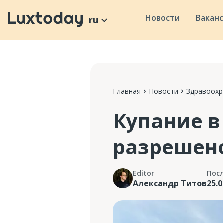
Новости
Вакан
ru
Главная
Новости
Здравоохр
Купание в
разрешен
Editor
Пос
Александр Титов
25.0