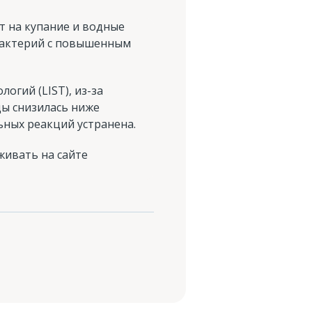
т на купание и водные
обактерий с повышенным
огий (LIST), из-за
ды снизилась ниже
ьных реакций устранена.
живать на сайте