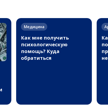
Медицина
А
Как мне получить
Ка
психологическую
по
помощь? Куда
пр
обратиться
н
и