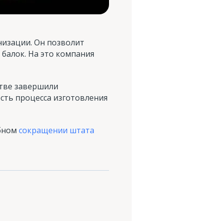
низации. Он позволит
балок. На это компания
дстве завершили
сть процесса изготовления
абном
сокращении штата