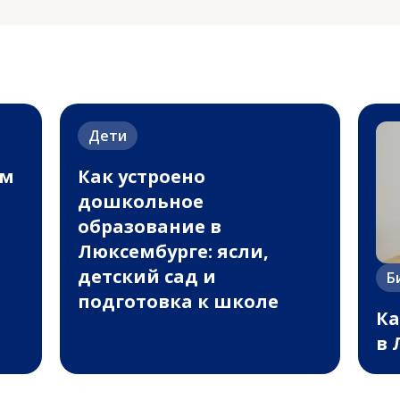
Дети
ым
Как устроено
дошкольное
образование в
Люксембурге: ясли,
детский сад и
Б
подготовка к школе
Ка
в 