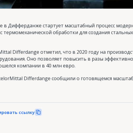
тве в Дифферданже стартует масштабный процесс модер
 термомеханической обработки для создания стальных 
ittal Differdange отметил, что в 2020 году на произво
рудования. Оно позволяет повысить в разы эффективно
ошелся компании в 40 млн евро.
elorMittal Differdange сообщили о готовящемся масшт
ировать ссылку