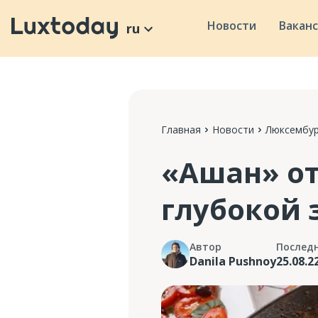
Новости
Вакан
ru
Главная
Новости
Люксембур
«Ашан» от
глубокой 
Автор
Послед
Danila Pushnoy
25.08.2