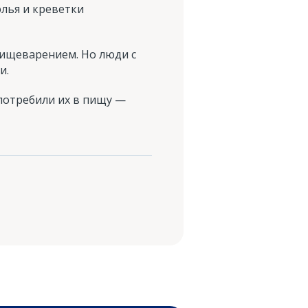
аэлья и креветки
пищеварением. Но люди с
и.
употребили их в пищу —