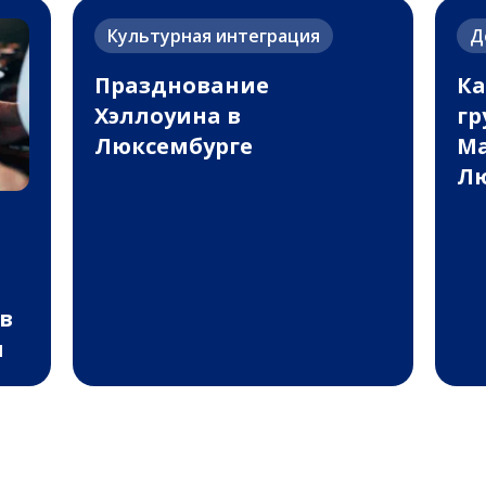
Культурная интеграция
Д
Празднование
Ка
Хэллоуина в
гр
Люксембурге
Ma
Лю
в
ы