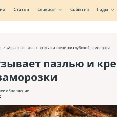
сии
Статьи
Сервисы
События
Гиды
г
«Ашан» отзывает паэлью и креветки глубокой заморозки
зывает паэлью и кр
заморозки
нее обновление
2