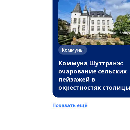
Коммуны
Коммуна Шуттранж:
очарование сельских
пейзажей в
окрестностях столиц
Показать ещё