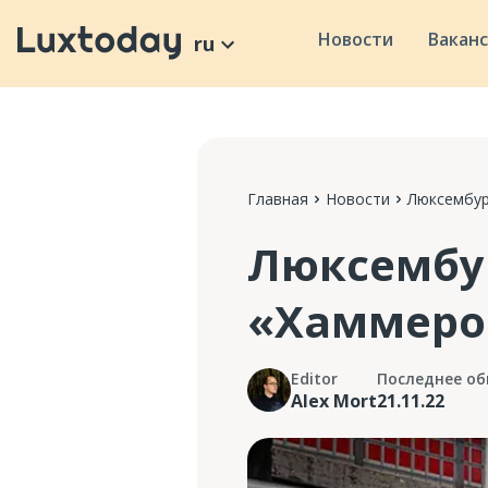
Новости
Вакан
ru
Главная
Новости
Люксембур
Люксембур
«Хаммеро
Editor
Последнее об
Alex Mort
21.11.22