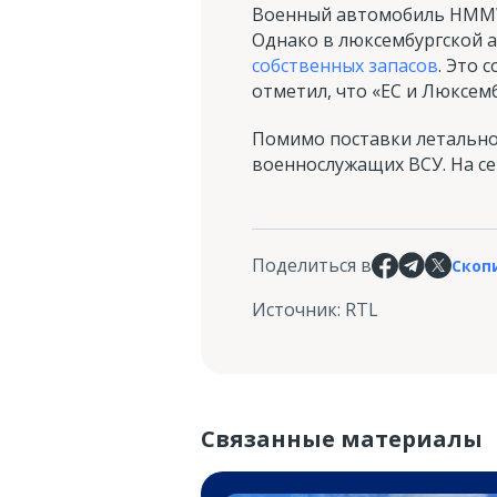
Военный автомобиль HMMWV
Однако в люксембургской а
собственных запасов
. Это 
отметил, что «ЕС и Люксемб
Помимо поставки летальног
военнослужащих ВСУ. На се
Поделиться в
Скоп
Источник
:
RTL
Связанные материалы