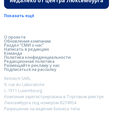
недалеко от центра Люксембурга
Показать ещё
О проекте
Обновления компании
Раздел “СМИ о нас”
Написать в редакцию
Команда
Политика конфиденциальности
Редакционная политика
Размещайте рекламу у нас
Подписаться на рассылку
Relotech SARL
9, rue du Laboratoire
L-1911 Luxembourg
Компания зарегистрирована в Торговом реестре
Люксембурга под номером B274954
Разрешение на ведение бизнеса типа