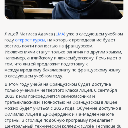
Лицей Матиаса Адамса (
LMA
) уже в следующем учебном
году
откроет курсы,
на которых преподавание будет
вестись почти полностью на французском.
Исключениями станут только занятия по другим языкам,
например, английскому и люксембургскому. Речь идет о
том, что лицей предложит подготовку к
международному бакалавриату по французскому языку
в следующем учебном году.
В этом году учёба на французском будет доступна
только ученикам четвёртого класса лицея. С сентября
2023 к ним присоединятся семиклассники и
третьеклассники. Полностью на французском в лицее
можно будет учиться с 2025 года. Обучение доступно в
филиалах лицея в Дифферданж и Ла-Мадлен на юге
страны. В столице подобную программу предлагает
Центральный технический колледж (Lycée Technique du