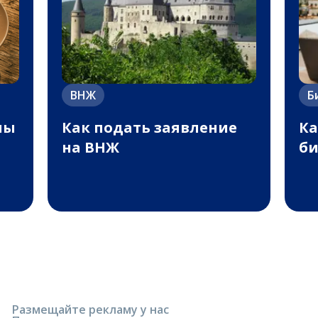
ВНЖ
Б
ны
Как подать заявление
Ка
на ВНЖ
би
Размещайте рекламу у нас