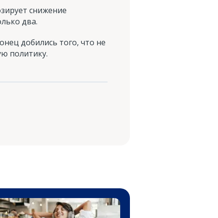
озирует снижение
олько два.
нец добились того, что не
ю политику.