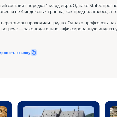
ий составит порядка 1 млрд евро. Однако Statec прогн
вести не 4 индексных транша, как предполагалось, а т
 переговоры проходили трудно. Однако профсоюзы нако
й встрече — законодательно зафиксированную индексну
ировать ссылку