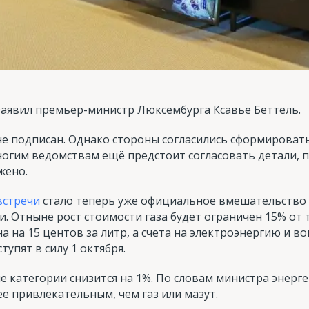
заявил премьер-министр Люксембурга Ксавье Беттель.
е подписан. Однако стороны согласились сформировать
ногим ведомствам ещё предстоит согласовать детали, 
жено.
встречи
стало теперь уже официальное вмешательство 
и. Отныне рост стоимости газа будет ограничен 15% от 
а на 15 центов за литр, а счета на электроэнергию и в
упят в силу 1 октября.
е категории снизится на 1%. По словам министра энерге
ее привлекательным, чем газ или мазут.