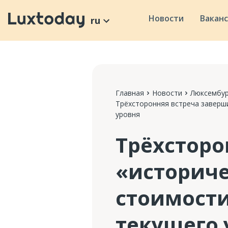
Новости
Вакан
ru
Главная
Новости
Люксембур
Трёхсторонняя встреча заверши
уровня
Трёхсторо
«историче
стоимости
текущего 