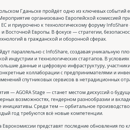
в польском Гданьске пройдёт одно из ключевых событий
. Мероприятие организовано Европейской комиссией пр
 ЕС и приурочено к технологическому форуму InfoShare
 Восточной Европы. В фокусе — стратегии, безопаснос
хнологий в гражданской и оборонной сферах.
йдут параллельно с InfoShare, создавая уникальную пл
ой индустрии и технологических стартапов. В условиях
большие данные и цифровую инфраструктуру, участники
 конкретные коллаборации с предпринимателями и инве
именений спутниковых сервисов в нетрадиционных отра
ия — AGORA Stage — станет местом дискуссий о будуще
ьерных возможностях, гендерном разнообразии и вклад
е инициативы. Среди тем — орбитальное производство,
аждый год требуются всё новые компетенции.
 Еврокомиссии представят последние обновления по 