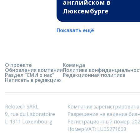
английском в
Люксембурге
Показать ещё
О проекте
Команда
Обновления компании
Политика конфиденциальнос
Раздел “СМИ о нас”
Редакционная политика
Написать в редакцию
Relotech SARL
Компания зарегистрирована
9, rue du Laboratoire
Разрешение на ведение бизне
L-1911 Luxembourg
Регистрационный номер: 20
Номер VAT: LU35271609