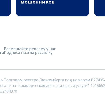
мошенников
Размещайте рекламу у нас
ти
Подписаться на рассылку
 в Торговом реестре Люксембурга под номером B27495
са типа "Коммерческая деятельность и услуги": 1015652
232404370