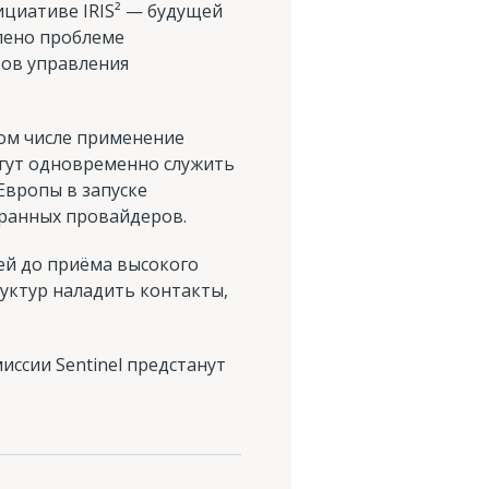
инициативе IRIS² — будущей
лено проблеме
тов управления
том числе применение
огут одновременно служить
Европы в запуске
транных провайдеров.
ей до приёма высокого
руктур наладить контакты,
миссии Sentinel предстанут