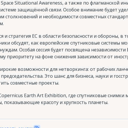
и Space Situational Awareness, а также по флагманской 
системе защищённой связи. Особое внимание будет уде
кам столкновений и необходимости совместных стандар
м.
я и стратегия ЕС в области безопасности и обороны, в 
ники обсудят, как европейские спутниковые системы м
уждам. Особая сессия будет посвящена независимости 
ому приоритету на фоне снижения зависимости от инос
рокие возможности для нетворкинга: от рабочих ланч
председательства. Это шанс для бизнеса, науки и госст
тить совместные проекты.
pernicus Earth Art Exhibition, где спутниковые снимки 
, показывающие красоту и хрупкость планеты.