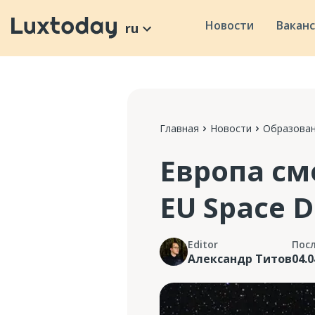
Новости
Вакан
ru
Главная
Новости
Образован
Европа см
EU Space D
Editor
Пос
Александр Титов
04.0