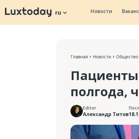
Новости
Вакан
ru
Главная
Новости
Общество
Пациенты 
полгода, 
Editor
Пос
Александр Титов
18.1