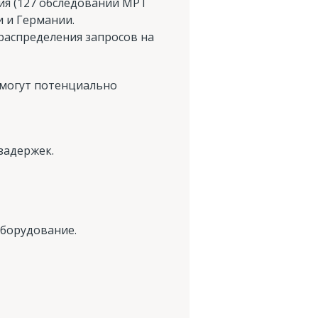
ия (127 обследований МРТ
и и Германии.
распределения запросов на
 могут потенциально
задержек.
оборудование.