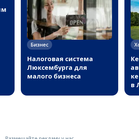
им
Бизнес
Х
Налоговая система
Ке
Люксембурга для
ав
малого бизнеса
ке
в 
Размещайте рекламу у нас