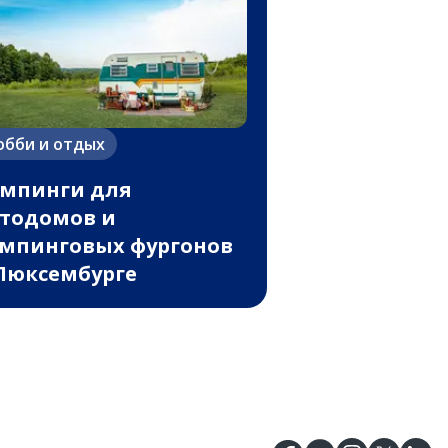
обби и отдых
мпинги для
тодомов и
мпинговых фургонов
Люксембурге