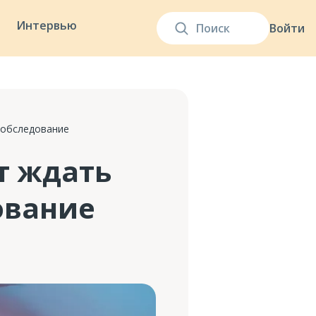
Интервью
Войти
 обследование
т ждать
ование