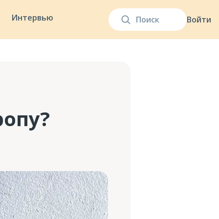
Интервью
Войти
ропу?