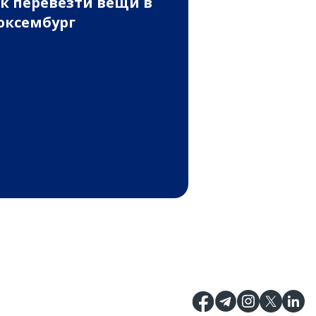
к перевезти вещи в
ксембург