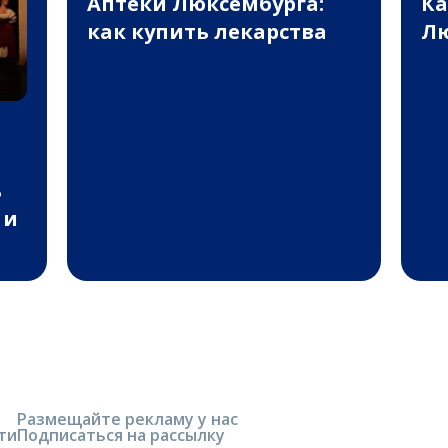
Аптеки Люксембурга:
Ка
как купить лекарства
Лю
ь
 и
Размещайте рекламу у нас
ти
Подписаться на рассылку