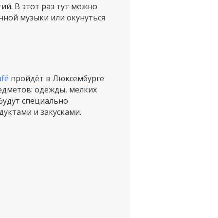
й. В этот раз тут можно
нной музыки или окунуться
afé
пройдёт в Люксембурге
едметов: одежды, мелких
 будут специально
уктами и закусками.