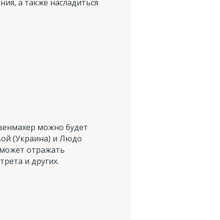
ния, а также насладиться
евенмахер можно будет
ой (Украина) и Людо
я может отражать
рета и других.