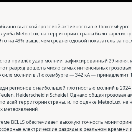
обычно высокой грозовой активностью в Люксембурге.
служба MeteoLux, на территории страны было зарегист
Это на 43% выше, чем среднегодовой показатель за посл
стов привлёк удар молнии, зафиксированный 29 июня,
Этот разряд вошёл в число самых интенсивных грозовых
 силе молнии в Люксембурге — 342 кА — принадлежит 12
cреди регионов с наибольшей плотностью молний в 2024 г
 Feulen, Heiderscheid и Scheidel. Однако общая грозовая 
о всей территории страны, и, по оценке MeteoLux, н
х метеоявлений.
теме BELLS обеспечивает высокую точность мониторинга:
мосферные электрические разряды в реальном времени