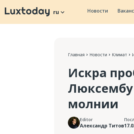
Новости
Вакан
ru
Главная
Новости
Климат
Искра про
Люксембур
молнии
Editor
Пос
Александр Титов
17.0