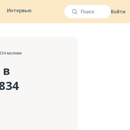
Интервью
Войти
834 молнии
 в
834