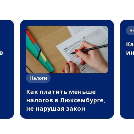
В
Ка
в
и
Налоги
Как платить меньше
налогов в Люксембурге,
не нарушая закон