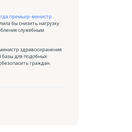
гда премьер-министр
лила бы снизить нагрузку
ебления служебным
 министр здравоохранения
й базы для подобных
обезопасить граждан.