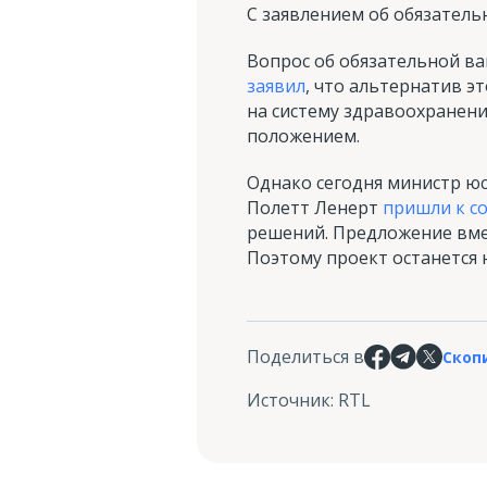
С заявлением об обязатель
Вопрос об обязательной в
заявил
, что альтернатив э
на систему здравоохранен
положением.
Однако сегодня министр ю
Полетт Ленерт
пришли к с
решений. Предложение вме
Поэтому проект останется 
Поделиться в
Скоп
Источник
:
RTL