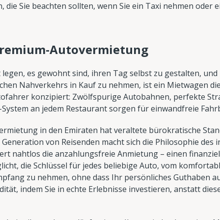
en, die Sie beachten sollten, wenn Sie ein Taxi nehmen ode
 Premium-Autovermietung
it legen, es gewohnt sind, ihren Tag selbst zu gestalten, und n
ichen Nahverkehrs in Kauf zu nehmen, ist ein Mietwagen di
utofahrer konzipiert: Zwölfspurige Autobahnen, perfekte S
-System an jedem Restaurant sorgen für einwandfreie Fah
ietung in den Emiraten hat veraltete bürokratische Stand
he Generation von Reisenden macht sich die Philosophie des 
iert nahtlos die anzahlungsfreie Anmietung – einen finanzie
icht, die Schlüssel für jedes beliebige Auto, vom komforta
mpfang zu nehmen, ohne dass Ihr persönliches Guthaben au
dität, indem Sie in echte Erlebnisse investieren, anstatt dies