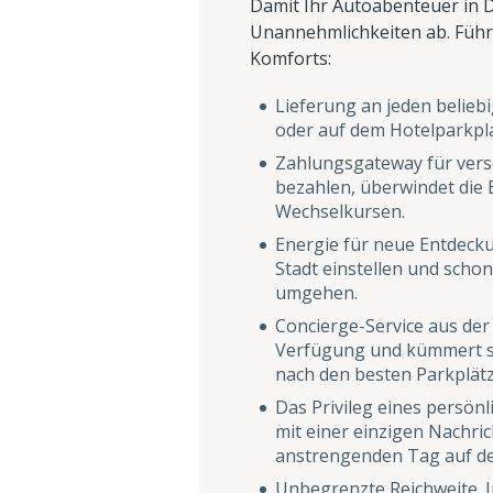
Damit Ihr Autoabenteuer in D
Unannehmlichkeiten ab. Füh
Komforts:
Lieferung an jeden belieb
oder auf dem Hotelparkpla
Zahlungsgateway für versc
bezahlen, überwindet die
Wechselkursen.
Energie für neue Entdeck
Stadt einstellen und scho
umgehen.
Concierge-Service aus der
Verfügung und kümmert si
nach den besten Parkplätz
Das Privileg eines persönl
mit einer einzigen Nachri
anstrengenden Tag auf d
Unbegrenzte Reichweite. I