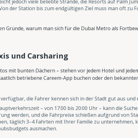
eicht jedoch viele beliebte Strände, die Resorts auf Palm Ju
on der Station bis zum endgültigen Ziel muss man oft zu F
sten Gründe, warum man sich für die Dubai Metro als Fortbew
xis und Carsharing
tos mit bunten Dächern – stehen vor jedem Hotel und jedem
staatlich betriebene Careem-App buchen oder den bekannten
verfügbar, die Fahrer kennen sich in der Stadt gut aus und e
uptverkehrszeit – von 17:00 bis 20:00 Uhr – kann die Suche
ung werden, und die Fahrpreise schießen aufgrund von Sta
en, täglich 3–4 Fahrten mit Ihrer Familie zu unternehmen, 
rlaubsbudgets ausmachen.