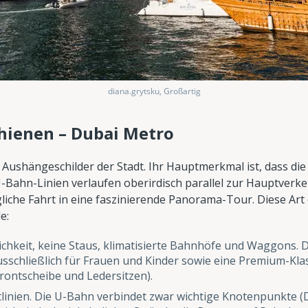
diana.grytsku, Großartig
hienen – Dubai Metro
r Aushängeschilder der Stadt. Ihr Hauptmerkmal ist, dass di
-Bahn-Linien verlaufen oberirdisch parallel zur Hauptverk
gliche Fahrt in eine faszinierende Panorama-Tour. Diese Ar
e:
ichkeit, keine Staus, klimatisierte Bahnhöfe und Waggons. Di
chließlich für Frauen und Kinder sowie eine Premium-Klass
rontscheibe und Ledersitzen).
tlinien. Die U-Bahn verbindet zwar wichtige Knotenpunkte (