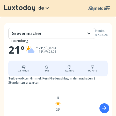
de
Anmelden
Heute
,
Grevenmacher
07.08.26
Luxemburg
21
°
24
°
06:13
12
°
21:06
7.6
m/s,
N
47
%
1023
hPa
UV
4/10
Teilbewölkter Himmel.
Kein Niederschlag in den nächsten 2
Stunden zu erwarten
13
22°