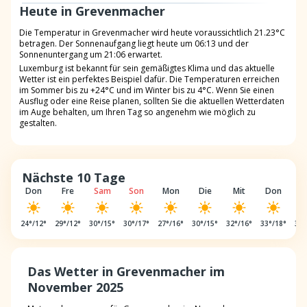
Heute in Grevenmacher
Die Temperatur in Grevenmacher wird heute voraussichtlich 21.23°C
betragen. Der Sonnenaufgang liegt heute um 06:13 und der
Sonnenuntergang um 21:06 erwartet.
Luxemburg ist bekannt für sein gemäßigtes Klima und das aktuelle
Wetter ist ein perfektes Beispiel dafür. Die Temperaturen erreichen
im Sommer bis zu +24°C und im Winter bis zu 4°C. Wenn Sie einen
Ausflug oder eine Reise planen, sollten Sie die aktuellen Wetterdaten
im Auge behalten, um Ihren Tag so angenehm wie möglich zu
gestalten.
Nächste 10 Tage
Don
Fre
Sam
Son
Mon
Die
Mit
Don
F
24
°/
12
°
29
°/
12
°
30
°/
15
°
30
°/
17
°
27
°/
16
°
30
°/
15
°
32
°/
16
°
33
°/
18
°
32
°
Das Wetter in Grevenmacher im
November 2025