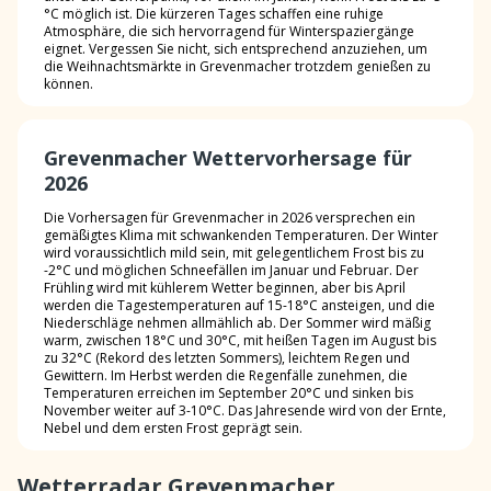
°C möglich ist. Die kürzeren Tages schaffen eine ruhige
Atmosphäre, die sich hervorragend für Winterspaziergänge
eignet. Vergessen Sie nicht, sich entsprechend anzuziehen, um
die Weihnachtsmärkte in Grevenmacher trotzdem genießen zu
können.
Grevenmacher Wettervorhersage für
2026
Die Vorhersagen für Grevenmacher in 2026 versprechen ein
gemäßigtes Klima mit schwankenden Temperaturen. Der Winter
wird voraussichtlich mild sein, mit gelegentlichem Frost bis zu
-2°C und möglichen Schneefällen im Januar und Februar. Der
Frühling wird mit kühlerem Wetter beginnen, aber bis April
werden die Tagestemperaturen auf 15-18°C ansteigen, und die
Niederschläge nehmen allmählich ab. Der Sommer wird mäßig
warm, zwischen 18°C und 30°C, mit heißen Tagen im August bis
zu 32°C (Rekord des letzten Sommers), leichtem Regen und
Gewittern. Im Herbst werden die Regenfälle zunehmen, die
Temperaturen erreichen im September 20°C und sinken bis
November weiter auf 3-10°C. Das Jahresende wird von der Ernte,
Nebel und dem ersten Frost geprägt sein.
Wetterradar Grevenmacher