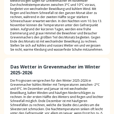
Meteorologen sagen für Grevenmacher im November
Durchschnittstemperaturen zwischen 3°C und 10°C voraus,
begleitet von wechselnder Bewölkung und kühlem Wind. Mit
Regen und leichtem Schneefall ist den ganzen Monat über zu
rechnen, während in der zweiten Hälfte sogar stärkere
Schneeschauer erwartet werden. In den Nächten vom 10. bis 13.
November können die Temperaturen unter den Gefrierpunkt
sinken. Aufgrund der kürzeren Tagen, werden eine frühe
Dämmerung und graue Himmel die Bewohner und Besucher
Grevenmachers den größten Teil des Monats begleiten. Gegen
Ende des Monats ist mit wechselnder Bewölkung zu rechnen.
Stellen Sie sich auf kühles und nasses Wetter ein und vergessen
Sie nicht, warme Kleidung und wasserfeste Schuhe mitzunehmen.
Das Wetter in Grevenmacher im Winter
2025-2026
Die Prognosen versprechen für den Winter 2025-2026 in
Grevenmacher kühles Wetter mit Temperaturen zwischen -2°C
und 6°C. Im Dezember und Januar ist mit wechselnder
Bewölkung, kalten Winden und häufigen Niederschlägen zu
rechnen. In der ersten Hälfte des Winters sind Regen und leichter
Schneefall möglich. Ende Dezember ist mit häufigeren
Schneefällen zu rechnen, welche die Städte des Landes um die
Silvesterzeit schmücken. Die Nachttemperaturen sinken oft leicht
unter den Gefrierpunkt, vor allem im Januar, wenn Frost bis zu -5