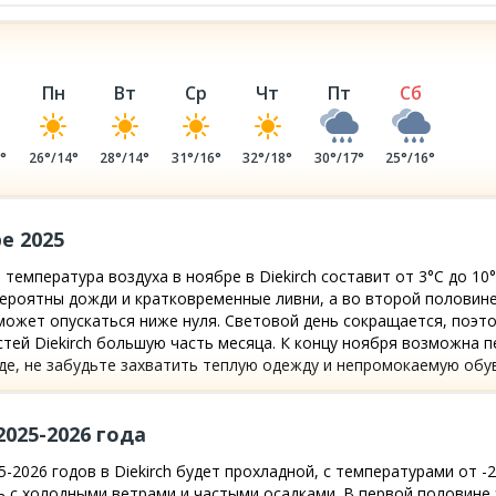
Пн
Вт
Ср
Чт
Пт
Сб
7
°
26
°/
14
°
28
°/
14
°
31
°/
16
°
32
°/
18
°
30
°/
17
°
25
°/
16
°
е 2025
 температура воздуха в ноябре в Diekirch составит от 3°C до 1
ероятны дожди и кратковременные ливни, а во второй половине
ожет опускаться ниже нуля. Световой день сокращается, поэто
тей Diekirch большую часть месяца. К концу ноября возможна 
де, не забудьте захватить теплую одежду и непромокаемую обув
2025-2026 года
2026 годов в Diekirch будет прохладной, с температурами от -2
 с холодными ветрами и частыми осадками. В первой половине