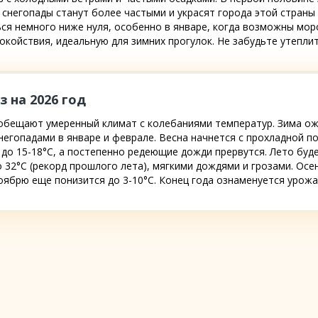
я снегопады станут более частыми и украсят города этой страны
ся немного ниже нуля, особенно в январе, когда возможны мор
окойствия, идеальную для зимних прогулок. Не забудьте утепли
з на 2026 год
h обещают умеренный климат с колебаниями температур. Зима ож
егопадами в январе и феврале. Весна начнется с прохладной по
о 15-18°C, а постепенно редеющие дожди прервутся. Лето буде
до 32°C (рекорд прошлого лета), мягкими дождями и грозами. Ос
 ноябрю еще понизится до 3-10°C. Конец года ознаменуется урож