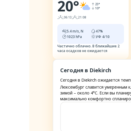
20
°
23
°
10
°
06:13
21:08
5.4
m/s,
N
47
%
1023
hPa
УФ
4/10
Частично облачно.
В ближайшие 2
часа осадков не ожидается
Сегодня в Diekirch
Сегодня в Diekirch ожидается темпе
Люксембург славится умеренным к
зимой – около 4°C. Если вы плани
максимально комфортно спланиров