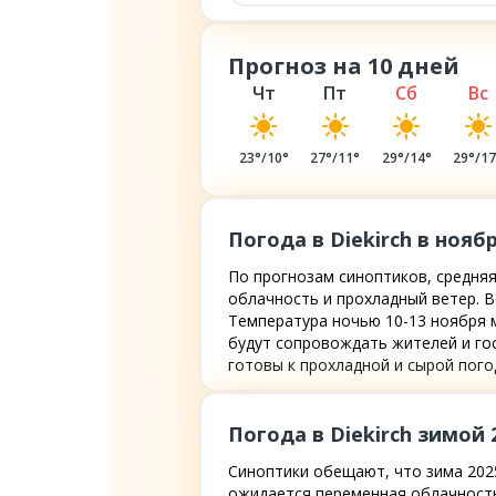
Прогноз на 10 дней
Чт
Пт
Сб
Вс
23
°/
10
°
27
°/
11
°
29
°/
14
°
29
°/
1
Погода в Diekirch в ноябр
По прогнозам синоптиков, средняя
облачность и прохладный ветер. В
Температура ночью 10-13 ноября м
будут сопровождать жителей и гос
готовы к прохладной и сырой пого
Погода в Diekirch зимой 
Синоптики обещают, что зима 2025-
ожидается переменная облачность