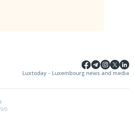
Luxtoday - Luxembourg news and media
4
9/0