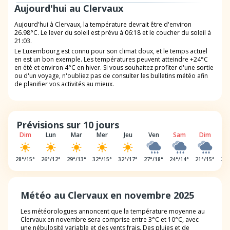
Aujourd'hui au Clervaux
Aujourd'hui à Clervaux, la température devrait être d'environ
26.98°C. Le lever du soleil est prévu à 06:18 et le coucher du soleil à
21:03.
Le Luxembourg est connu pour son climat doux, et le temps actuel
en est un bon exemple. Les températures peuvent atteindre +24°C
en été et environ 4°C en hiver. Si vous souhaitez profiter d'une sortie
ou d'un voyage, n'oubliez pas de consulter les bulletins météo afin
de planifier vos activités au mieux.
Prévisions sur 10 jours
Dim
Lun
Mar
Mer
Jeu
Ven
Sam
Dim
L
28
°/
15
°
26
°/
12
°
29
°/
13
°
32
°/
15
°
32
°/
17
°
27
°/
18
°
24
°/
14
°
21
°/
15
°
21
°
Météo au Clervaux en novembre 2025
Les météorologues annoncent que la température moyenne au
Clervaux en novembre sera comprise entre 3°C et 10°C, avec
une nébulosité variable et des vents frais. Des pluies et de