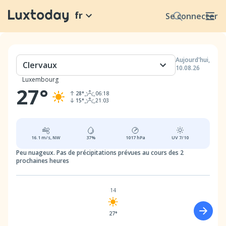
fr
Se connecter
Aujourd'hui
,
Clervaux
10.08.26
Luxembourg
27
°
28
°
06:18
15
°
21:03
16.1
m/s,
NW
37
%
1017
hPa
UV
7/10
Peu nuageux.
Pas de précipitations prévues au cours des 2
prochaines heures
14
27°