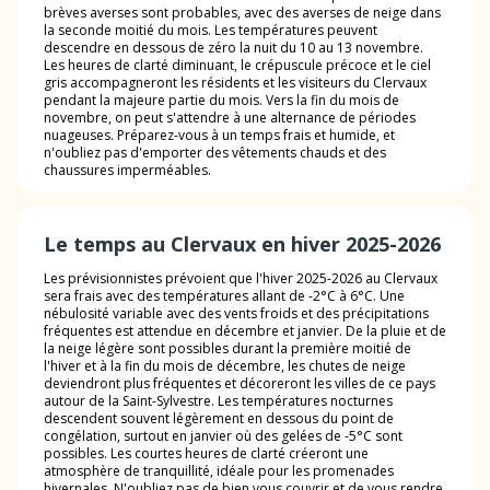
brèves averses sont probables, avec des averses de neige dans
la seconde moitié du mois. Les températures peuvent
descendre en dessous de zéro la nuit du 10 au 13 novembre.
Les heures de clarté diminuant, le crépuscule précoce et le ciel
gris accompagneront les résidents et les visiteurs du Clervaux
pendant la majeure partie du mois. Vers la fin du mois de
novembre, on peut s'attendre à une alternance de périodes
nuageuses. Préparez-vous à un temps frais et humide, et
n'oubliez pas d'emporter des vêtements chauds et des
chaussures imperméables.
Le temps au Clervaux en hiver 2025-2026
Les prévisionnistes prévoient que l'hiver 2025-2026 au Clervaux
sera frais avec des températures allant de -2°C à 6°C. Une
nébulosité variable avec des vents froids et des précipitations
fréquentes est attendue en décembre et janvier. De la pluie et de
la neige légère sont possibles durant la première moitié de
l'hiver et à la fin du mois de décembre, les chutes de neige
deviendront plus fréquentes et décoreront les villes de ce pays
autour de la Saint-Sylvestre. Les températures nocturnes
descendent souvent légèrement en dessous du point de
congélation, surtout en janvier où des gelées de -5°C sont
possibles. Les courtes heures de clarté créeront une
atmosphère de tranquillité, idéale pour les promenades
hivernales. N'oubliez pas de bien vous couvrir et de vous rendre