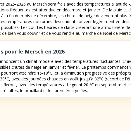
iver 2025-2026 au Mersch sera frais avec des températures allant de -
ations fréquentes est attendue en décembre et janvier. De la pluie et d
t à la fin du mois de décembre, les chutes de neige deviendront plus f
. Les températures nocturnes descendent souvent légèrement en desso
 possibles. Les courtes heures de clarté créeront une atmosphère de tr
s de bien vous couvrir et de vous rendre au marché de Noël de Mersc
s pour le Mersch en 2026
nnoncent un climat modéré avec des températures fluctuantes. L'hive
sibles chutes de neige en janvier et février. Le printemps commencera
 pourront atteindre 15-18°C, et la diminution progressive des précipit
0°C, avec des journées chaudes en août jusqu'à 32°C (record de l'été 
ensifieront, avec des températures atteignant 20 °C en septembre et c
 récoltes, le brouillard et les premières gelées.