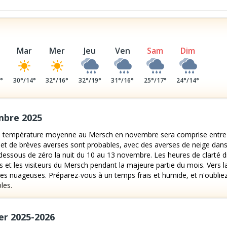
Mar
Mer
Jeu
Ven
Sam
Dim
4
°
30
°/
14
°
32
°/
16
°
32
°/
19
°
31
°/
16
°
25
°/
17
°
24
°/
14
°
mbre 2025
 température moyenne au Mersch en novembre sera comprise entre 3
es et de brèves averses sont probables, avec des averses de neige dan
ssous de zéro la nuit du 10 au 13 novembre. Les heures de clarté di
s et les visiteurs du Mersch pendant la majeure partie du mois. Vers 
des nuageuses. Préparez-vous à un temps frais et humide, et n'oubli
les.
er 2025-2026