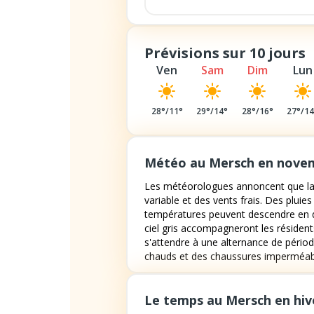
Prévisions sur 10 jours
Ven
Sam
Dim
Lun
28
°/
11
°
29
°/
14
°
28
°/
16
°
27
°/
1
Météo au Mersch en nove
Les météorologues annoncent que la
variable et des vents frais. Des plui
températures peuvent descendre en de
ciel gris accompagneront les résident
s'attendre à une alternance de pério
chauds et des chaussures imperméab
Le temps au Mersch en hiv