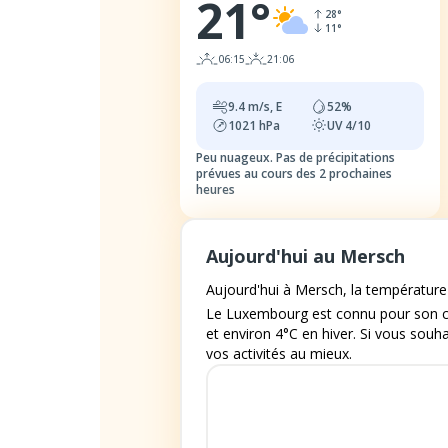
21
°
28
°
11
°
06:15
21:06
9.4
m/s,
E
52
%
1021
hPa
UV
4/10
Peu nuageux.
Pas de précipitations
prévues au cours des 2 prochaines
heures
Aujourd'hui au Mersch
Aujourd'hui à Mersch, la température d
Le Luxembourg est connu pour son cl
et environ 4°C en hiver. Si vous souha
vos activités au mieux.