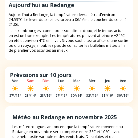
Aujourd'hui au Redange
Aujourd'hui à Redange, la température devrait être d'environ
24.53°C. Le lever du soleil est prévu à 06:16 et le coucher du soleil à
21:06.
Le Luxembourg est connu pour son climat doux, et le temps actuel
en est un bon exemple. Les températures peuvent atteindre +24°C
en été et environ 4°C en hiver. Si vous souhaitez profiter d'une sortie
ou d'un voyage, n'oubliez pas de consulter les bulletins météo afin
de planifier vos activités au mieux.
Prévisions sur 10 jours
Ven
Sam
Dim
Lun
Mar
Mer
Jeu
Ven
S
27
°/
11
°
28
°/
14
°
28
°/
16
°
27
°/
13
°
30
°/
14
°
32
°/
16
°
31
°/
19
°
30
°/
16
°
28
°
Météo au Redange en novembre 2025
Les météorologues annoncent que la température moyenne au
Redange en novembre sera comprise entre 3°C et 10°C, avec
une nébulosité variable et des vents frais. Des pluies et de