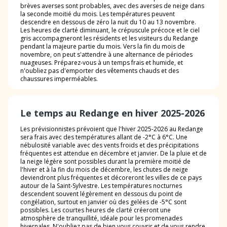
brèves averses sont probables, avec des averses de neige dans
la seconde moitié du mois. Les températures peuvent
descendre en dessous de zéro la nuit du 10 au 13 novembre.
Les heures de clarté diminuant, le crépuscule précoce et le ciel
gris accompagneront les résidents et les visiteurs du Redange
pendant la majeure partie du mois. Vers la fin du mois de
novembre, on peut s'attendre à une alternance de périodes
nuageuses. Préparez-vous à un temps frais et humide, et
n'oubliez pas d'emporter des vêtements chauds et des
chaussures imperméables.
Le temps au Redange en hiver 2025-2026
Les prévisionnistes prévoient que l'hiver 2025-2026 au Redange
sera frais avec des températures allant de -2°C à 6°C. Une
nébulosité variable avec des vents froids et des précipitations
fréquentes est attendue en décembre et janvier. De la pluie et de
la neige légère sont possibles durant la première moitié de
l'hiver et à la fin du mois de décembre, les chutes de neige
deviendront plus fréquentes et décoreront les villes de ce pays
autour de la Saint-Sylvestre. Les températures nocturnes
descendent souvent légèrement en dessous du point de
congélation, surtout en janvier où des gelées de -5°C sont
possibles. Les courtes heures de clarté créeront une
atmosphère de tranquillité, idéale pour les promenades
hivernales. N'oubliez pas de bien vous couvrir et de vous rendre