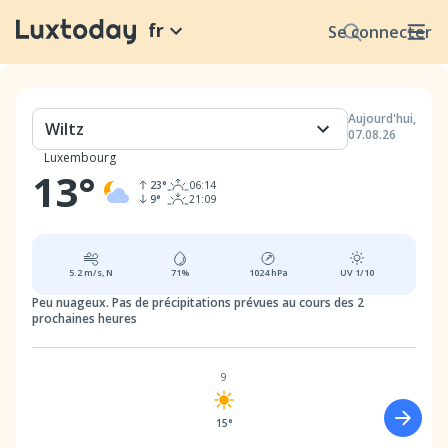
fr
Se connecter
Aujourd'hui
,
Wiltz
07.08.26
Luxembourg
13
°
23
°
06:14
9
°
21:09
5.2
m/s,
N
71
%
1024
hPa
UV
1/10
Peu nuageux.
Pas de précipitations prévues au cours des 2
prochaines heures
9
15°