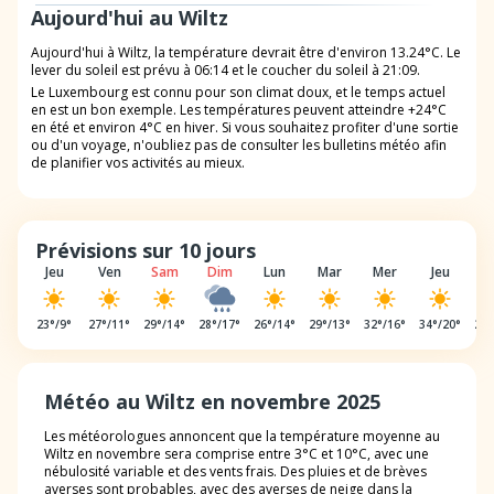
Aujourd'hui au Wiltz
Aujourd'hui à Wiltz, la température devrait être d'environ 13.24°C. Le
lever du soleil est prévu à 06:14 et le coucher du soleil à 21:09.
Le Luxembourg est connu pour son climat doux, et le temps actuel
en est un bon exemple. Les températures peuvent atteindre +24°C
en été et environ 4°C en hiver. Si vous souhaitez profiter d'une sortie
ou d'un voyage, n'oubliez pas de consulter les bulletins météo afin
de planifier vos activités au mieux.
Prévisions sur 10 jours
Jeu
Ven
Sam
Dim
Lun
Mar
Mer
Jeu
V
23
°/
9
°
27
°/
11
°
29
°/
14
°
28
°/
17
°
26
°/
14
°
29
°/
13
°
32
°/
16
°
34
°/
20
°
29
°
Météo au Wiltz en novembre 2025
Les météorologues annoncent que la température moyenne au
Wiltz en novembre sera comprise entre 3°C et 10°C, avec une
nébulosité variable et des vents frais. Des pluies et de brèves
averses sont probables, avec des averses de neige dans la