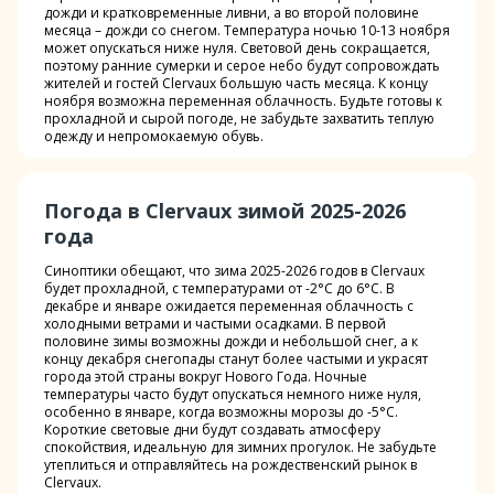
дожди и кратковременные ливни, а во второй половине
месяца – дожди со снегом. Температура ночью 10-13 ноября
может опускаться ниже нуля. Световой день сокращается,
поэтому ранние сумерки и серое небо будут сопровождать
жителей и гостей Clervaux большую часть месяца. К концу
ноября возможна переменная облачность. Будьте готовы к
прохладной и сырой погоде, не забудьте захватить теплую
одежду и непромокаемую обувь.
Погода в Clervaux зимой 2025-2026
года
Синоптики обещают, что зима 2025-2026 годов в Clervaux
будет прохладной, с температурами от -2°C до 6°C. В
декабре и январе ожидается переменная облачность с
холодными ветрами и частыми осадками. В первой
половине зимы возможны дожди и небольшой снег, а к
концу декабря снегопады станут более частыми и украсят
города этой страны вокруг Нового Года. Ночные
температуры часто будут опускаться немного ниже нуля,
особенно в январе, когда возможны морозы до -5°C.
Короткие световые дни будут создавать атмосферу
спокойствия, идеальную для зимних прогулок. Не забудьте
утеплиться и отправляйтесь на рождественский рынок в
Clervaux.