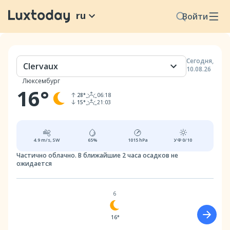
ru
Войти
Сегодня
,
Clervaux
10.08.26
Люксембург
16
°
28
°
06:18
15
°
21:03
4.9
m/s,
SW
65
%
1015
hPa
УФ
0/10
Частично облачно.
В ближайшие 2 часа осадков не
ожидается
6
16°