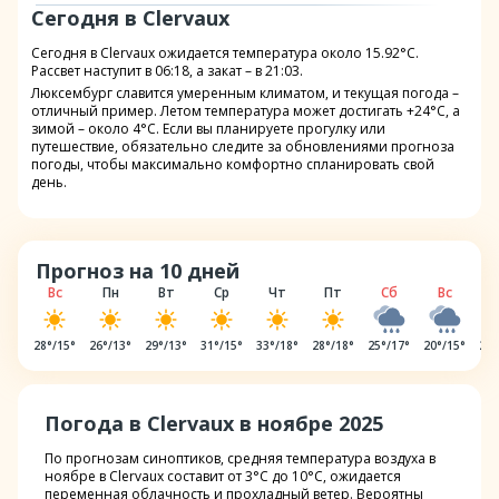
Сегодня в Clervaux
Сегодня в Clervaux ожидается температура около 15.92°C.
Рассвет наступит в 06:18, а закат – в 21:03.
Люксембург славится умеренным климатом, и текущая погода –
отличный пример. Летом температура может достигать +24°C, а
зимой – около 4°C. Если вы планируете прогулку или
путешествие, обязательно следите за обновлениями прогноза
погоды, чтобы максимально комфортно спланировать свой
день.
Прогноз на 10 дней
Вс
Пн
Вт
Ср
Чт
Пт
Сб
Вс
28
°/
15
°
26
°/
13
°
29
°/
13
°
31
°/
15
°
33
°/
18
°
28
°/
18
°
25
°/
17
°
20
°/
15
°
21
°
Погода в Clervaux в ноябре 2025
По прогнозам синоптиков, средняя температура воздуха в
ноябре в Clervaux составит от 3°C до 10°C, ожидается
переменная облачность и прохладный ветер. Вероятны