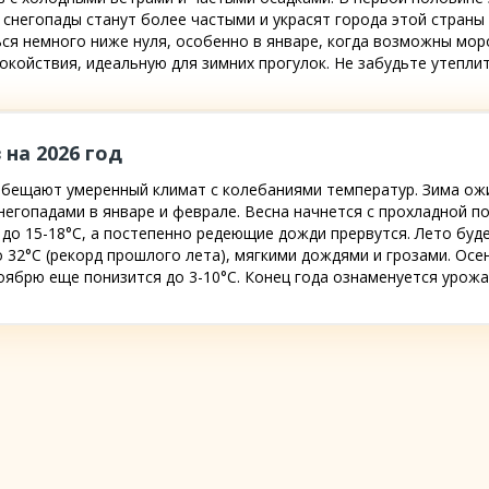
я снегопады станут более частыми и украсят города этой страны
ся немного ниже нуля, особенно в январе, когда возможны мор
окойствия, идеальную для зимних прогулок. Не забудьте утепли
 на 2026 год
 обещают умеренный климат с колебаниями температур. Зима ожи
егопадами в январе и феврале. Весна начнется с прохладной по
о 15-18°C, а постепенно редеющие дожди прервутся. Лето буде
до 32°C (рекорд прошлого лета), мягкими дождями и грозами. Ос
 ноябрю еще понизится до 3-10°C. Конец года ознаменуется урож