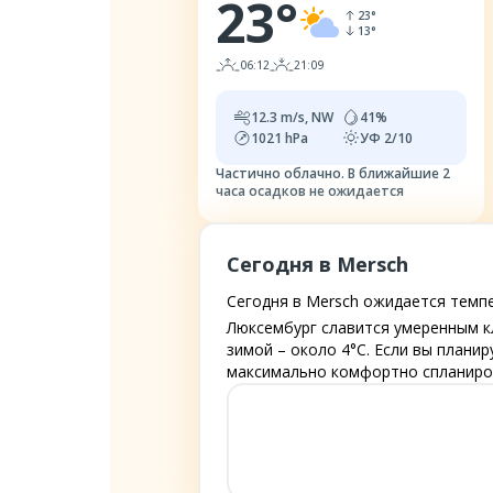
23
°
23
°
13
°
06:12
21:09
12.3
m/s,
NW
41
%
1021
hPa
УФ
2/10
Частично облачно.
В ближайшие 2
часа осадков не ожидается
Сегодня в Mersch
Сегодня в Mersch ожидается темпера
Люксембург славится умеренным к
зимой – около 4°C. Если вы плани
максимально комфортно спланиров