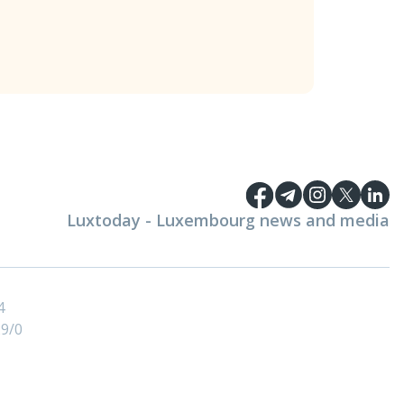
Luxtoday - Luxembourg news and media
4
9/0