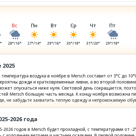
Вс
Пн
Вт
Ср
Чт
Пт
4
°
28
°/
16
°
27
°/
14
°
29
°/
16
°
35
°/
18
°
31
°/
20
°
29
°/
18
°
 2025
 температура воздуха в ноябре в Mersch составит от 3°C до 10
ероятны дожди и кратковременные ливни, а во второй половине
ожет опускаться ниже нуля. Световой день сокращается, поэто
стей Mersch большую часть месяца. К концу ноября возможна п
де, не забудьте захватить теплую одежду и непромокаемую обув
025-2026 года
-2026 годов в Mersch будет прохладной, с температурами от -2°
 с холодными ветрами и частыми осадками. В первой половине