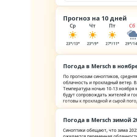
Прогноз на 10 дней
Ср
Чт
Пт
Сб
23
°/
13
°
23
°/
9
°
27
°/
11
°
29
°/
1
Погода в Mersch в ноябре
По прогнозам синоптиков, средняя
облачность и прохладный ветер. В
Температура ночью 10-13 ноября м
будут сопровождать жителей и го
готовы к прохладной и сырой пого
Погода в Mersch зимой 2
Синоптики обещают, что зима 2025
ожидается переменная облачность