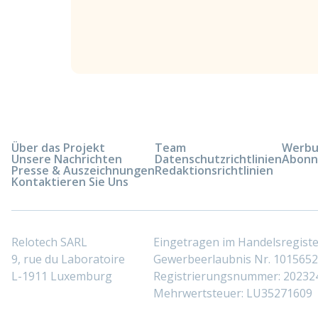
Über das Projekt
Team
Werbun
Unsere Nachrichten
Datenschutzrichtlinien
Abonn
Presse & Auszeichnungen
Redaktionsrichtlinien
Kontaktieren Sie Uns
Relotech SARL
Eingetragen im Handelsregis
9, rue du Laboratoire
Gewerbeerlaubnis Nr. 10156529
L-1911 Luxemburg
Registrierungsnummer: 20232
Mehrwertsteuer: LU35271609