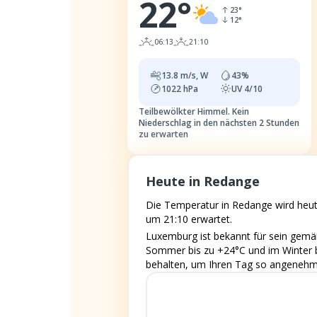
22
°
23
°
12
°
06:13
21:10
13.8
m/s,
W
43
%
1022
hPa
UV
4/10
Teilbewölkter Himmel.
Kein
Niederschlag in den nächsten 2 Stunden
zu erwarten
Heute in Redange
Die Temperatur in Redange wird heut
um 21:10 erwartet.
Luxemburg ist bekannt für sein gemäß
Sommer bis zu +24°C und im Winter bi
behalten, um Ihren Tag so angenehm 