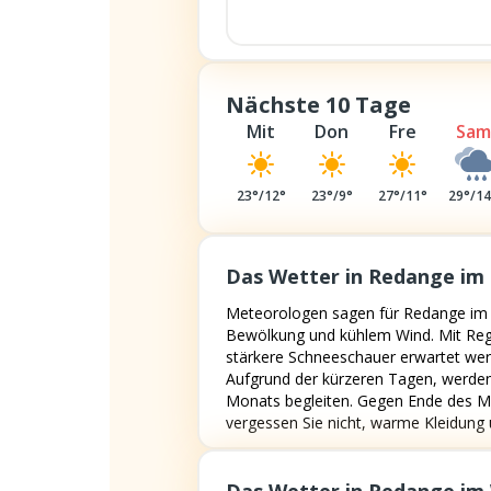
Nächste 10 Tage
Mit
Don
Fre
Sam
23
°/
12
°
23
°/
9
°
27
°/
11
°
29
°/
1
Das Wetter in Redange im
Meteorologen sagen für Redange im 
Bewölkung und kühlem Wind. Mit Rege
stärkere Schneeschauer erwartet wer
Aufgrund der kürzeren Tagen, werde
Monats begleiten. Gegen Ende des Mon
vergessen Sie nicht, warme Kleidun