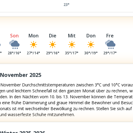
23°
Son
Mon
Die
Mit
Don
Fre
4
°
28
°/
16
°
27
°/
14
°
29
°/
16
°
35
°/
17
°
30
°/
19
°
29
°/
17
°
 November 2025
November Durchschnittstemperaturen zwischen 3°C und 10°C voraus,
n und leichtem Schneefall ist den ganzen Monat über zu rechnen, wä
den. In den Nächten vom 10. bis 13. November können die Temperatu
n eine frühe Dämmerung und graue Himmel die Bewohner und Besuch
ats ist mit wechselnder Bewölkung zu rechnen. Stellen Sie sich auf
g und wasserfeste Schuhe mitzunehmen.