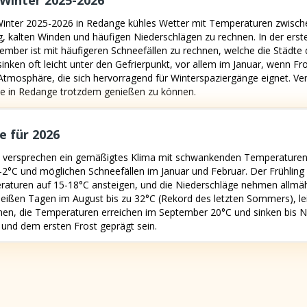
Winter 2025-2026
Winter 2025-2026 in Redange kühles Wetter mit Temperaturen zwisc
, kalten Winden und häufigen Niederschlägen zu rechnen. In der erst
zember ist mit häufigeren Schneefällen zu rechnen, welche die Städte 
en oft leicht unter den Gefrierpunkt, vor allem im Januar, wenn Frost
Atmosphäre, die sich hervorragend für Winterspaziergänge eignet. Ver
e in Redange trotzdem genießen zu können.
 für 2026
 versprechen ein gemäßigtes Klima mit schwankenden Temperaturen. D
u -2°C und möglichen Schneefällen im Januar und Februar. Der Frühlin
eraturen auf 15-18°C ansteigen, und die Niederschläge nehmen allm
eißen Tagen im August bis zu 32°C (Rekord des letzten Sommers), l
en, die Temperaturen erreichen im September 20°C und sinken bis 
 und dem ersten Frost geprägt sein.