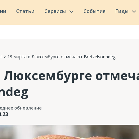
сии
Статьи
Сервисы
События
Гиды
г
19 марта в Люксембурге отмечают Bretzelsonndeg
в Люксембурге отме
nndeg
еднее обновление
3.23