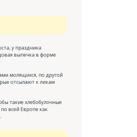
ста, у праздника
ядовая выпечка в форме
ами молящихся, по другой
орые отсылают к ликам
тобы такие хлебобулочные
 по всей Европе как
.