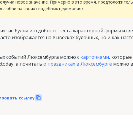
получил новое значение. Примерно в это время, предположител
л любви на своих свадебных церемониях.
я витые булки из сдобного теста характерной формы изв
часто изображается на вывесках булочных, но и как нас
ных событий Люксембурга можно с
карточками
, которые
today, а почитать
о праздниках в Люксембурге
можно в
ировать ссылку