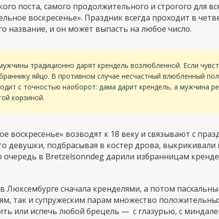
ого поста, самого продолжительного и строгого для все
дельное воскресенье». Праздник всегда проходит в чет
го название, и он может выпасть на любое число.
мужчины традиционно дарят крендель возлюбленной. Если чувст
браннику яйцо. В противном случае несчастный влюбленный пол
одит с точностью наоборот: дама дарит крендель, а мужчина р
той корзиной.
ое воскресенье» возводят к 18 веку и связывают с пр
что девушки, подбрасывая в костер дрова, выкрикивали
ю очередь в Bretzelsonndeg дарили избранницам кренде
в Люксембурге сначала кренделями, а потом пасхальны
, так и супружеским парам множество положительных 
ть или испечь любой брецель — с глазурью, с миндале