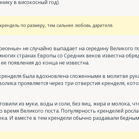
нику в високосный год).
крендель по размеру, тем сильнее любовь дарителя.
есенье» не случайно выпадает на середину Великого по
многих странах Европы со Средних веков известна обр
ее появления до конца не известна.
кренделя была вдохновлена сложенными в молитве рук
олика проявляется через три отверстия кренделя, кот
овили из муки, воды и соли, без яиц, жира и молока, ч
о время Великого поста. Популярность кренделей росла
ека. И вместе в тем крендели обычно раздавали бедным