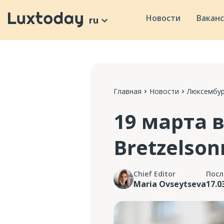
Новости
Вакан
ru
Главная
Новости
Люксембур
19 марта 
Bretzelso
Chief Editor
Посл
Maria Ovseytseva
17.0