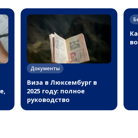
Б
Ка
во
Документы
Виза в Люксембург в
е,
2025 году: полное
руководство