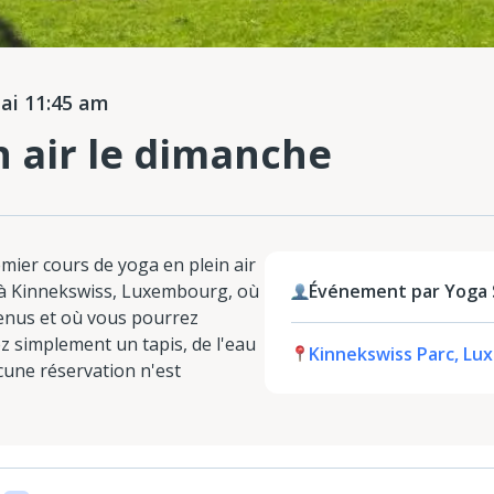
i 11:45 am
n air le dimanche
ier cours de yoga en plein air
 à Kinnekswiss, Luxembourg, où
Événement par Yoga S
venus et où vous pourrez
ez simplement un tapis, de l'eau
Kinnekswiss Parc, L
cune réservation n'est