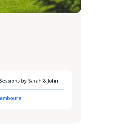
essions by Sarah & John
uxembourg